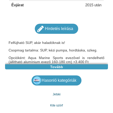
Évjárat
2015 után
Hirdetés leírása
Felfújható SUP, akár haladóknak is!
Csopmag tartalma: SUP, kézi pumpa, hordtáska, szkeg.
Opcióként: Aqua Marine Sports evezővel is rendelhető
(állítható alumínium evező 160-180 cm) +3.400 Ft
Tovább
Praktikus könnyen szállítható termék, kiváló minőségű
anyagokból.
Hasonló kategóriák
Méret 300 x 75 x 10 cm
Jetski
Súly 7,8 kg
Teherbírás (kg) 95
Kite szörf
Garancia (Év) 1