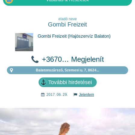
eladó neve
Gombi Freizeit
Gombi Freizeit (Hajószervíz Balaton)
+3670… Megjelenít
Balatonszárszó, Szemesi u. 7, 8624...
További hirdetései
2017. 06. 29.
Jelentem