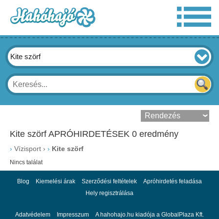
Kite szörf
Kite szörf APRÓHIRDETÉSEK 0 eredmény
›
Vízisport
›
Kite szörf
Nincs találat
Blog
Kiemelési árak
Szerződési feltételek
Apróhirdetés feladása
Hely regisztrálása
Adatvédelem
Impresszum
A hahohajo.hu kiadója a GlobalPlaza Kft.