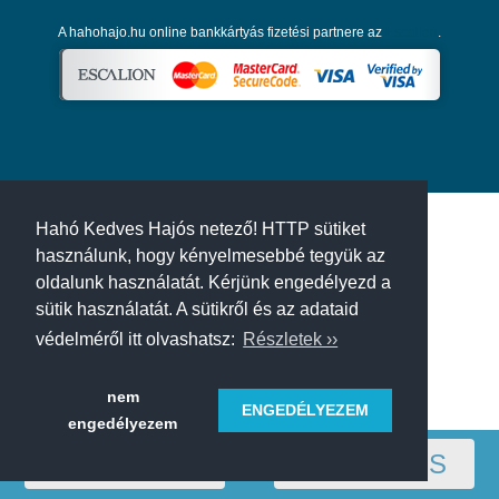
A hahohajo.hu online bankkártyás fizetési partnere az
Escalion
.
Hahó Kedves Hajós netező! HTTP sütiket
használunk, hogy kényelmesebbé tegyük az
oldalunk használatát. Kérjünk engedélyezd a
sütik használatát. A sütikről és az adataid
védelméről itt olvashatsz:
Részletek ››
nem
ENGEDÉLYEZEM
engedélyezem
RÉGIÓ
SZŰRÉS