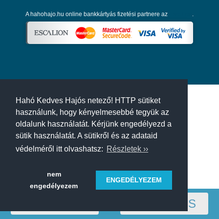
A hahohajo.hu online bankkártyás fizetési partnere az
Escalion
.
Hahó Kedves Hajós netező! HTTP sütiket
használunk, hogy kényelmesebbé tegyük az
oldalunk használatát. Kérjünk engedélyezd a
sütik használatát. A sütikről és az adataid
védelméről itt olvashatsz:
Részletek ››
nem
ENGEDÉLYEZEM
engedélyezem
RÉGIÓ
SZŰRÉS