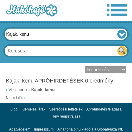
Kajak, kenu
Kajak, kenu APRÓHIRDETÉSEK 0 eredmény
›
Vízisport
›
Kajak, kenu
Nincs találat
Blog
Kiemelési árak
Szerződési feltételek
Apróhirdetés feladása
Hely regisztrálása
Adatvédelem
Impresszum
A hahohajo.hu kiadója a GlobalPlaza Kft.