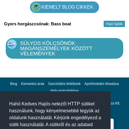
KIEMELT BLOG CIKKEK
Gyors horgászcsónak: Bass boat
Hajó fajták
SÚLYOS KÖLCSÖNÖK
MAGÁNSZEMÉLYEK KÖZÖTT
VÉLEMÉNYEK
Blog
Kiemelési árak
Szerződési feltételek
Apróhirdetés feladása
Hely regisztrálása
Adatvédelem
Impresszum
A hahohajo.hu kiadója a GlobalPlaza Kft.
Hahó Kedves Hajós netező! HTTP sütiket
használunk, hogy kényelmesebbé tegyük az
A hahohajo.hu online bankkártyás fizetési partnere az
Escalion
.
oldalunk használatát. Kérjünk engedélyezd a
sütik használatát. A sütikről és az adataid