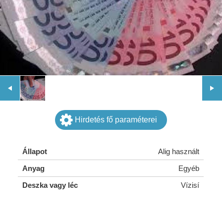
Hirdetés fő paraméterei
Állapot
Alig használt
Anyag
Egyéb
Deszka vagy léc
Vízisí