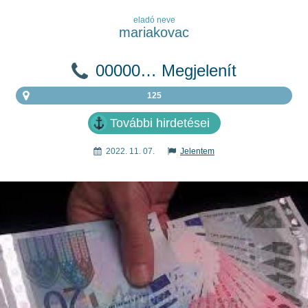
eladó neve
mariakovac
00000… Megjelenít
125
További hirdetései
2022. 11. 07.
Jelentem