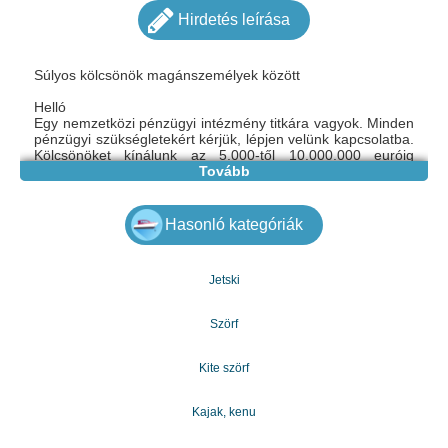
Hirdetés leírása
Súlyos kölcsönök magánszemélyek között
Helló
Egy nemzetközi pénzügyi intézmény titkára vagyok. Minden
pénzügyi szükségletekért kérjük, lépjen velünk kapcsolatba.
Kölcsönöket kínálunk az 5.000-től 10.000.000 euróig
minden olyan komoly ember számára, aki időben
Tovább
visszafizethető. Ha érdekel, ne habozzon kapcsolatba lépni
velünk: mariakovac841@gmail.com
Hasonló kategóriák
Jetski
Szörf
Kite szörf
Kajak, kenu