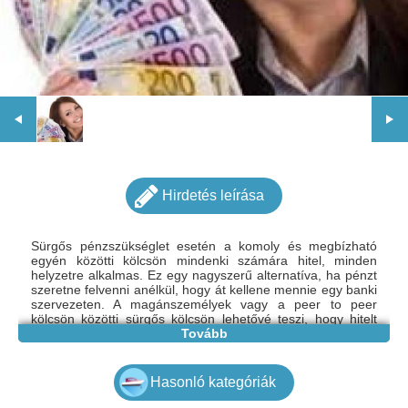
Hirdetés leírása
Sürgős pénzszükséglet esetén a komoly és megbízható
egyén közötti kölcsön mindenki számára hitel, minden
helyzetre alkalmas. Ez egy nagyszerű alternatíva, ha pénzt
szeretne felvenni anélkül, hogy át kellene mennie egy banki
szervezeten. A magánszemélyek vagy a peer to peer
kölcsön közötti sürgős kölcsön lehetővé teszi, hogy hitelt
vegyen fel valakitől készpénztartalékkal, vagy az AKCS által
Tovább
jóváhagyott pénzintézettől. Ez a megoldás azoknak a
személyeknek ajánlott, akik rendelkeznek Banque de
France (FICP) fájlokkal, vagy akiknek tilos banki
Hasonló kategóriák
tevékenységet folytatniuk, és akik egy adott időszakra már
nem tudnak előfizetni hitelajánlatra. Alkalmas lehet