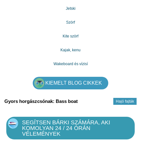
mindazok számára is, akik ingyenes személyi hitelt
Jetski
keresnek, és akik nem akarnak hitelt felvenni a bankjuktól,
vagy akik hitelt akarnak felvenni a jövedelem igazolása
nélkül. Tudjon meg mindent, amit tudnia kell a megbízható
Szörf
magánhitelhez szükséges feltételekről és eljárásokról.
Kite szörf
elérhetőség: gazdagergelia@gmail.com
Kajak, kenu
Wakeboard és vízisí
KIEMELT BLOG CIKKEK
Gyors horgászcsónak: Bass boat
Hajó fajták
SEGÍTSEN BÁRKI SZÁMÁRA, AKI
KOMOLYAN 24 / 24 ÓRÁN
VÉLEMÉNYEK