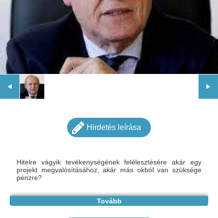
Hirdetés leírása
Hitelre vágyik tevékenységének felélesztésére akár egy
projekt megvalósításához, akár más okból van szüksége
pénzre?
Ha aggodalomra ad okot, még akkor is, ha elakadt az
Tovább
országában, és nincs hozzáférése finanszírozáshoz, kérjük,
lépjen kapcsolatba ezzel az e-mail címmel: