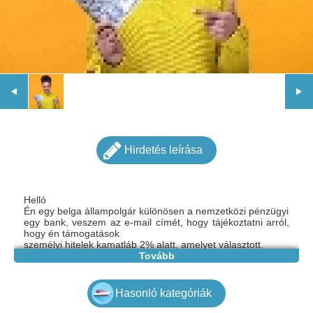
Hirdetés leírása
Helló
Én egy belga állampolgár különösen a nemzetközi pénzügyi
egy bank, veszem az e-mail címét, hogy tájékoztatni arról,
hogy én támogatások
személyi hitelek kamatláb 2% alatt, amelyet választott.
€ 5000 € 9.000.000 visszafizetési kezdődik két hónappal a
Tovább
Transzfer a bankszámlájára, és a havi fizetés.
Nyugodtan írd meg, ha további információk szüksége van.
e-mail: gazdagergelia@gmail.com
Hasonló kategóriák
Nagyon köszönöm neked.