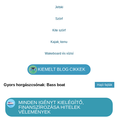
Jetski
Szörf
Kite szörf
Kajak, kenu
Wakeboard és vízisí
KIEMELT BLOG CIKKEK
Gyors horgászcsónak: Bass boat
Hajó fajták
MINDEN IGÉNYT KIELÉGÍTŐ,
FINANSZÍROZÁSA HITELEK
VÉLEMÉNYEK