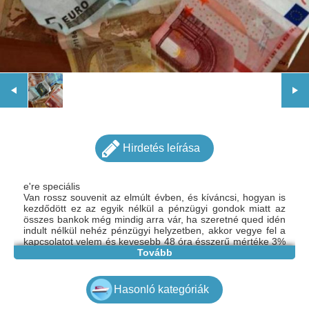
Hirdetés leírása
e're speciális
Van rossz souvenit az elmúlt évben, és kíváncsi, hogyan is
kezdődött ez az egyik nélkül a pénzügyi gondok miatt az
összes bankok még mindig arra vár, ha szeretné qued idén
indult nélkül nehéz pénzügyi helyzetben, akkor vegye fel a
kapcsolatot velem és kevesebb 48 óra ésszerű mértéke 3%
évente tudok kezdéshez ezt annéed fenyegető szépség
Tovább
Etudiant
Be kell finanszírozás továbbra is az oktatás
- Szeretne egy külföldi útja
Hasonló kategóriák
- Azt akarod, hogy rendezze (betét elhelyezés, áthelyezés,
kölcsönzés)