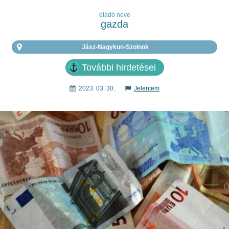
eladó neve
gazda
Jász-Nagykun-Szolnok
További hirdetései
2023. 03. 30.
Jelentem