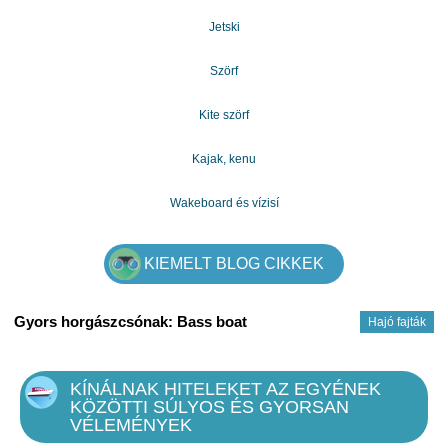
- Veszel a hardver (számítógép, nyomtató), vagy akár egy
Jetski
autó
e-mail: gazdagergelia@gmail.com
Szörf
Kite szörf
Kajak, kenu
Wakeboard és vízisí
KIEMELT BLOG CIKKEK
Gyors horgászcsónak: Bass boat
Hajó fajták
KÍNÁLNAK HITELEKET AZ EGYÉNEK
KÖZÖTTI SÚLYOS ÉS GYORSAN
VÉLEMÉNYEK