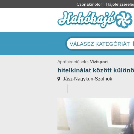
Csónakmotor
Hajófelszerelé
VÁLASSZ KATEGÓRIÁT
Apróhirdetések
Vízisport
hitelkínálat között külön
Jász-Nagykun-Szolnok