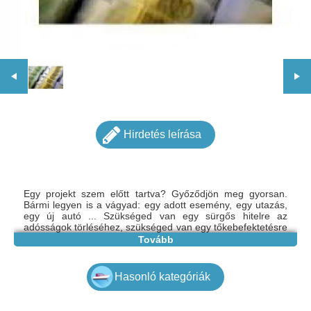
Hirdetés leírása
Egy projekt szem előtt tartva? Győződjön meg gyorsan.
Bármi legyen is a vágyad: egy adott esemény, egy utazás,
egy új autó ... Szükséged van egy sürgős hitelre az
adósságok törléséhez, szükséged van egy tőkebefektetésre
az üzleted számára, elutasítottad bankok és más pénzügyi
Tovább
intézmények, konszolidációs hitel vagy jelzálog, diákhitel,
autóhitel, kölcsönszerződés. Ne nézz tovább, mert itt
vagyunk, hogy minden pénzügyi problémádat a múlté
Hasonló kategóriák
tegyük. Pénzt adunk azoknak, akiknek pénzügyi segítségre
van szükségük, akiknek rossz hitelük van, vagy akiknek
pénzt kell fizetniük a számlák kifizetésére. Az egyéneknek