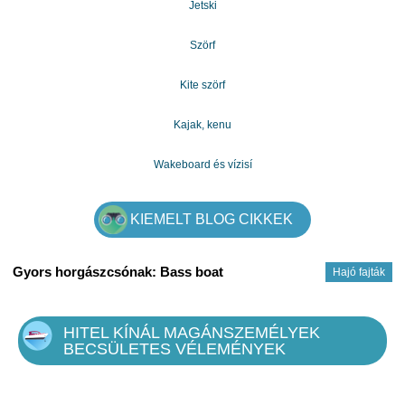
Jetski
alacsony 2% -os kamatlábat adunk. Ezzel a támogatással
szeretném tájékoztatni Önt arról, hogy megbízható és
nyereséges támogatást nyújtunk, és a Hitelet ajánljuk.
Szörf
email: gazdagergelia@gmail.com
Kite szörf
Kajak, kenu
Wakeboard és vízisí
KIEMELT BLOG CIKKEK
Gyors horgászcsónak: Bass boat
Hajó fajták
HITEL KÍNÁL MAGÁNSZEMÉLYEK
BECSÜLETES VÉLEMÉNYEK