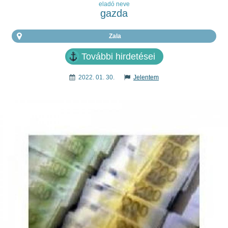
eladó neve
gazda
Zala
További hirdetései
2022. 01. 30.
Jelentem