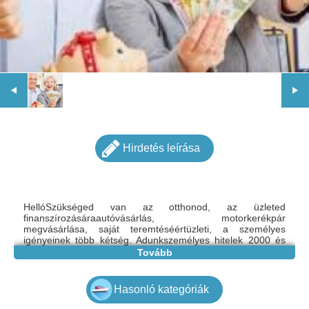
Hirdetés leírása
HellóSzükséged van az otthonod, az üzleted
finanszírozásáraautóvásárlás, motorkerékpár
megvásárlása, saját teremtéséértüzleti, a személyes
igényeinek több kétség. Adunkszemélyes hitelek 2000 és
800 000 € között, kamatláb mellett2% névleges az
Tovább
összegtől függetlenül. Kérjük, adja meg aa hitelkérelmek
pontos összegét és a dátumot.Kérjük, írjon nekünk az Ön
személyes hiteleire:gazdagergelia@gmail.com
Hasonló kategóriák