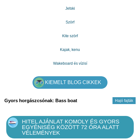
Jetski
Szörf
Kite szörf
Kajak, kenu
Wakeboard és vízisí
KIEMELT BLOG CIKKEK
Gyors horgászcsónak: Bass boat
Hajó fajták
HITEL AJÁNLAT KOMOLY ÉS GYORS
EGYÉNISÉG KÖZÖTT 72 ÓRA ALATT
VÉLEMÉNYEK