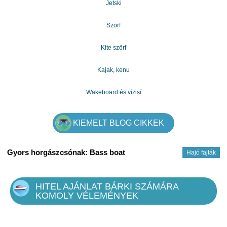
Jetski
Szörf
Kite szörf
Kajak, kenu
Wakeboard és vízisí
KIEMELT BLOG CIKKEK
Gyors horgászcsónak: Bass boat
Hajó fajták
HITEL AJÁNLAT BÁRKI SZÁMÁRA
KOMOLY VÉLEMÉNYEK