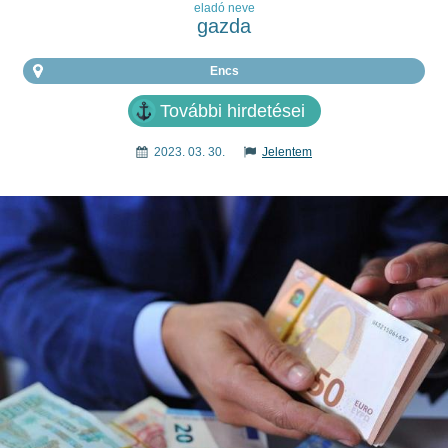
eladó neve
gazda
Encs
További hirdetései
2023. 03. 30.
Jelentem