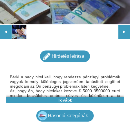
Hirdetés leírása
Bárki a nagy hitel kell, hogy rendezze pénzügyi problémák
vagyok komoly különleges jogszerűen tanúsított segíthet
megoldani az Ön pénzügyi problémák Isten kegyelme.
Az, hogy én, hogy hiteleket kezdve € 5000 3500000 euró
minden becsületes ember, súlyos és különösen a jó
karakter fizethet nekem időben megállapodott, amelynek
Tovább
mértéke 2% .Így bárkinek szüksége a kapcsolatot velem
címem
e-mail: gazdagergelia@gmail.com
Hasonló kategóriák