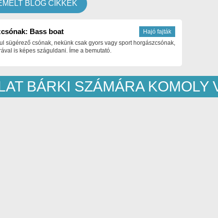
EMELT BLOG CIKKEK
csónak: Bass boat
Hajó fajták
ul sügérező csónak, nekünk csak gyors vagy sport horgászcsónak,
ával is képes száguldani. Íme a bemutató.
NLAT BÁRKI SZÁMÁRA KOMOLY