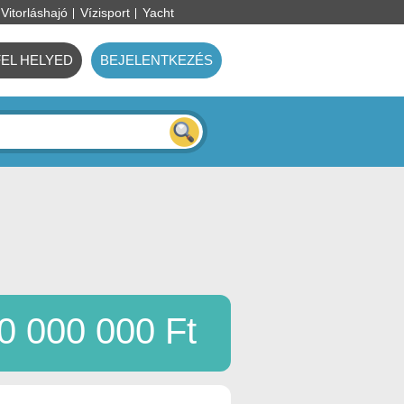
Vitorláshajó
Vízisport
Yacht
FEL HELYED
BEJELENTKEZÉS
0 000 000 Ft