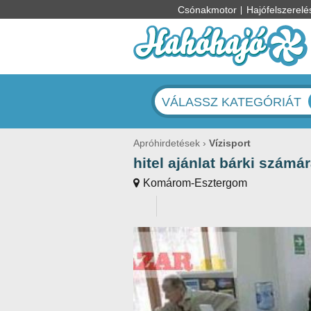
Csónakmotor
Hajófelszerelé
VÁLASSZ KATEGÓRIÁT
Apróhirdetések
Vízisport
hitel ajánlat bárki számá
Komárom-Esztergom