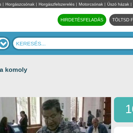
s
Horgászcsónak
Horgászfelszerelés
Motorcsónak
Úszó házak
HIRDETÉSFELADÁS
TÖLTSD 
ra komoly
1