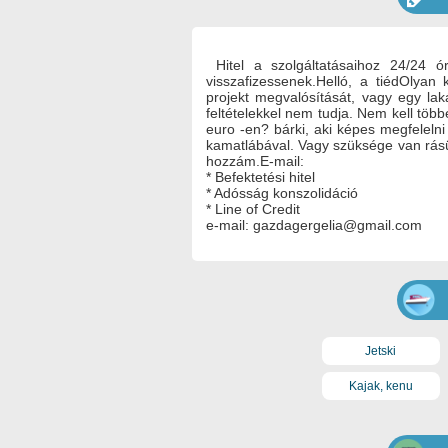
Hitel a szolgáltatásaihoz 24/24 
visszafizessenek.Helló, a tiédOlyan 
projekt megvalósítását, vagy egy lak
feltételekkel nem tudja. Nem kell tö
euro -en? bárki, aki képes megfeleln
kamatlábával. Vagy szüksége van rásü
hozzám.E-mail:
* Befektetési hitel
* Adósság konszolidáció
* Line of Credit
e-mail: gazdagergelia@gmail.com
Jetski
Kajak, kenu