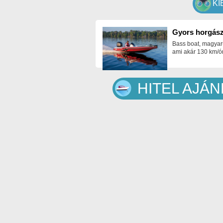
KI
Gyors horgász
Bass boat, magyar
ami akár 130 km/ór
HITEL AJÁ