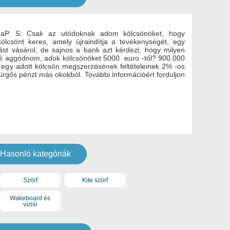
óraP. S: Csak az utódoknak adom kölcsönöket, hogy
kölcsönt keres, amely újraindítja a tevékenységét, egy
ást vásárol, de sajnos a bank azt kérdezi, hogy milyen
bbé aggódnom, adok kölcsönöket 5000 euro -től? 900.000
i egy adott kölcsön megszerzésének feltételeinek 2% -os
rgős pénzt más okokból. További információért forduljon
Hasonló kategóriák
Szörf
Kite szörf
Wakeboard és
vízisí