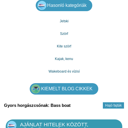
fizet 5-10 év, vagy több mint összegnek megfelelően
Hasonló kategóriák
kölcsönözve.
További információkért vegye fel a kapcsolatot velem e-
mailben.
Jetski
e-mail: gazdagergelia@gmail.com
melegen
Szörf
Kite szörf
Kajak, kenu
Wakeboard és vízisí
KIEMELT BLOG CIKKEK
Gyors horgászcsónak: Bass boat
Hajó fajták
AJÁNLAT HITELEK KÖZÖTT,