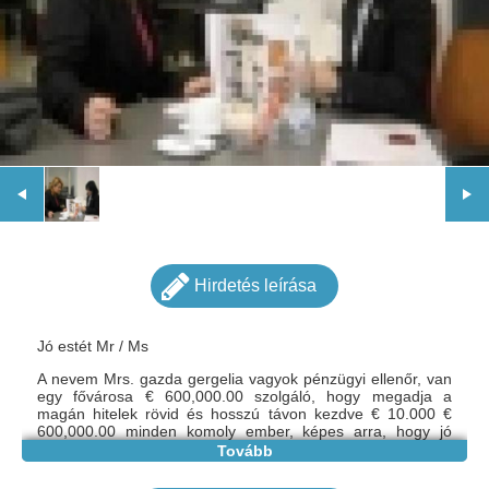
Hirdetés leírása
Jó estét Mr / Ms
A nevem Mrs. gazda gergelia vagyok pénzügyi ellenőr, van
egy fővárosa € 600,000.00 szolgáló, hogy megadja a
magán hitelek rövid és hosszú távon kezdve € 10.000 €
600,000.00 minden komoly ember, képes arra, hogy jó
hasznát ennek a kölcsön annak possession.2% kamatot
Tovább
évente függően kölcsön összegét, mert, hogy különösen
nem akarom megsérteni a törvényt a usure.Vous is