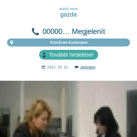
eladó neve
gazda
00000… Megjelenít
Komárom-Esztergom
További hirdetései
2022. 10. 31.
Jelentem