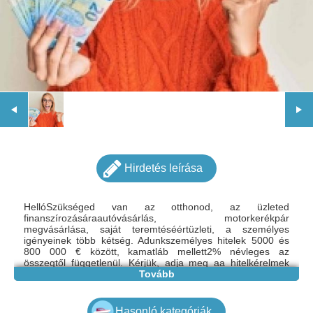
Hirdetés leírása
HellóSzükséged van az otthonod, az üzleted
finanszírozásáraautóvásárlás, motorkerékpár
megvásárlása, saját teremtéséértüzleti, a személyes
igényeinek több kétség. Adunkszemélyes hitelek 5000 és
800 000 € között, kamatláb mellett2% névleges az
összegtől függetlenül. Kérjük, adja meg aa hitelkérelmek
pontos összegét és a dátumot.Kérjük, írjon nekünk az Ön
Tovább
személyes hiteleire: gazdagergelia@gmail.com
Hasonló kategóriák