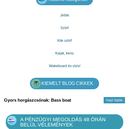
Jetski
Szörf
Kite szörf
Kajak, kenu
Wakeboard és vízisí
KIEMELT BLOG CIKKEK
Gyors horgászcsónak: Bass boat
Hajó fajták
A PÉNZÜGYI MEGOLDÁS 48 ÓRÁN
BELÜL VÉLEMÉNYEK