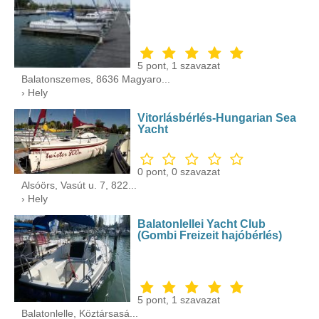
5
pont,
1
szavazat
Balatonszemes, 8636 Magyaro...
› Hely
Vitorlásbérlés-Hungarian Sea
Yacht
0
pont,
0
szavazat
Alsóörs, Vasút u. 7, 822...
› Hely
Balatonlellei Yacht Club
(Gombi Freizeit hajóbérlés)
5
pont,
1
szavazat
Balatonlelle, Köztársasá...