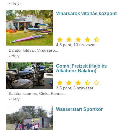
› Hely
Viharsarok vitorlás központ
4.5
pont,
10
szavazat
Balatonföldvár, Viharsaro...
› Hely
Gombi Freizeit (Hajó és
Alkatrész Balaton)
3.5
pont,
6
szavazat
Balatonszemes, Cinka Panna ...
› Hely
Wasserstart Sportkör