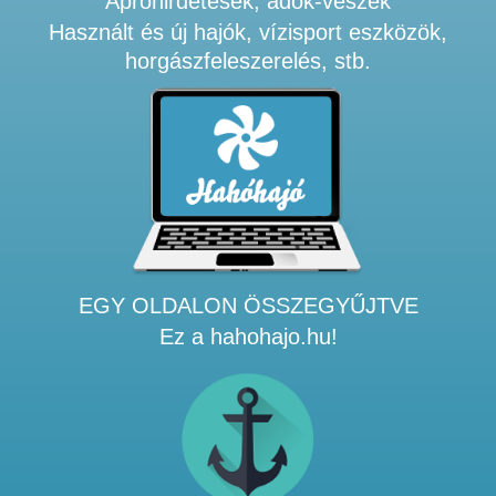
Apróhirdetések, adok-veszek
Használt és új hajók, vízisport eszközök,
horgászfeleszerelés, stb.
EGY OLDALON ÖSSZEGYŰJTVE
Ez a hahohajo.hu!