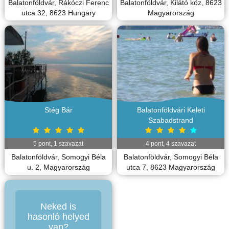
Balatonföldvár, Rákóczi Ferenc
Balatonföldvár, Kilátó köz, 8623
utca 32, 8623 Hungary
Magyarország
Stég Bár
Balatonföldvári Keleti
Szabadstrand
5
pont,
1
szavazat
4
pont,
4
szavazat
Balatonföldvár, Somogyi Béla
Balatonföldvár, Somogyi Béla
u. 2, Magyarország
utca 7, 8623 Magyarország
Neked is
hasonló helyed
van?