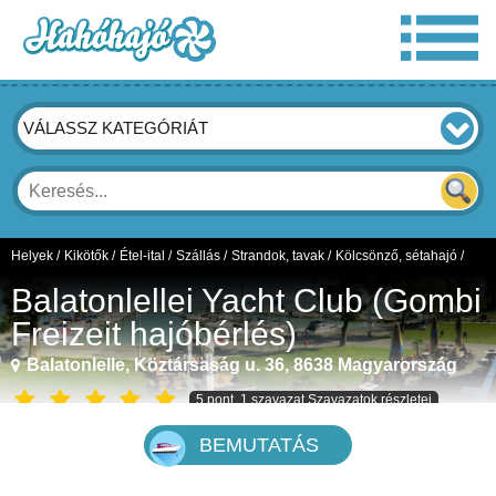
VÁLASSZ KATEGÓRIÁT
Helyek
/
Kikötők
/
Étel-ital
/
Szállás
/
Strandok, tavak
/
Kölcsönző, sétahajó
/
Balatonlellei Yacht Club (Gombi
Freizeit hajóbérlés)
Balatonlelle, Köztársaság u. 36, 8638 Magyarország
5
pont,
1
szavazat
Szavazatok részletei
BEMUTATÁS