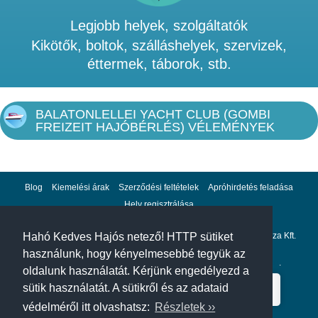
Legjobb helyek, szolgáltatók
Kikötők, boltok, szálláshelyek, szervizek,
éttermek, táborok, stb.
BALATONLELLEI YACHT CLUB (GOMBI
FREIZEIT HAJÓBÉRLÉS) VÉLEMÉNYEK
Blog
Kiemelési árak
Szerződési feltételek
Apróhirdetés feladása
Hely regisztrálása
Adatvédelem
Impresszum
A hahohajo.hu kiadója a GlobalPlaza Kft.
Hahó Kedves Hajós netező! HTTP sütiket
használunk, hogy kényelmesebbé tegyük az
A hahohajo.hu online bankkártyás fizetési partnere az
Escalion
.
oldalunk használatát. Kérjünk engedélyezd a
sütik használatát. A sütikről és az adataid
védelméről itt olvashatsz:
Részletek ››