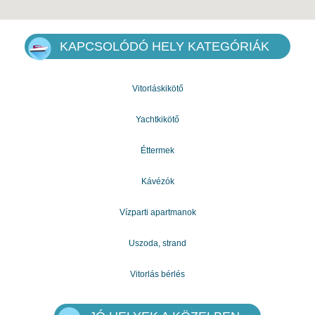
KAPCSOLÓDÓ HELY KATEGÓRIÁK
Vitorláskikötő
Yachtkikötő
Éttermek
Kávézók
Vízparti apartmanok
Uszoda, strand
Vitorlás bérlés