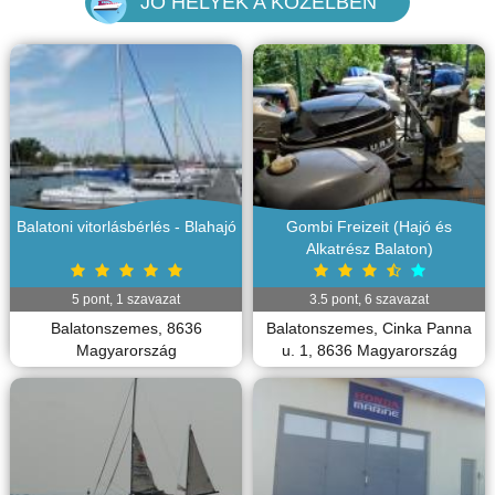
JÓ HELYEK A KÖZELBEN
Balatoni vitorlásbérlés - Blahajó
Gombi Freizeit (Hajó és
Alkatrész Balaton)
5
pont,
1
szavazat
3.5
pont,
6
szavazat
Balatonszemes, 8636
Balatonszemes, Cinka Panna
Magyarország
u. 1, 8636 Magyarország