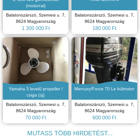
(motorral)
Balatonszárszó, Szemesi u. 7,
Balatonszárszó, Szemesi u. 7,
8624 Magyarország
8624 Magyarország
1 300 000 Ft
180 000 Ft
Yamaha 3 levelű propeller /
Mercury/Force 70 Le külmotor
csiga (új)
Balatonszárszó, Szemesi u. 7,
Balatonszárszó, Szemesi u. 7,
8624 Magyarország
8624 Magyarország
70 000 Ft
600 000 Ft
MUTASS TÖBB HIRDETÉST...