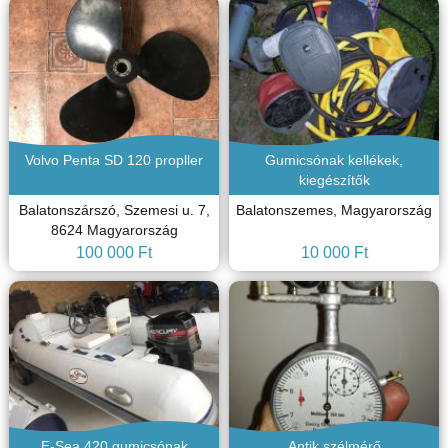
Volvo Penta SD 120 propller
Gumicsónak kellékek,
kiegészítők
Balatonszárszó, Szemesi u. 7,
Balatonszemes, Magyarország
8624 Magyarország
100 000 Ft
10 000 Ft
E-Sea 420 gumicsónak
Antik szélmérő