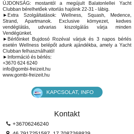
ÚJDONSÁG: mostantól a megújult Balatonlellei Yacht
Clubban bérelhetőek vitorlás hajóink 22-31 - lábig.
►Extra Szolgáltatások: Wellness, Squash, Medence,
Strand, Apartmanok. Exclusive környezet, kedves
vendéglátás, udvarias kiszolgálás várja minden
Vendégünket.
►Bérlőinket Bujdosó Rozéval várjuk és 3 napos bérlés
esetén Wellness belépőt adunk ajándékba, amely a Yacht
Clubban felhasználható!
►Információ és bérlés:
+3670 624 6240
info@gombi-freizeit.hu
www.gombi-freizeit.hu
KAPCSOLAT, INFO
Kontakt
+36706246240
46.7917251587, 17.7087268829