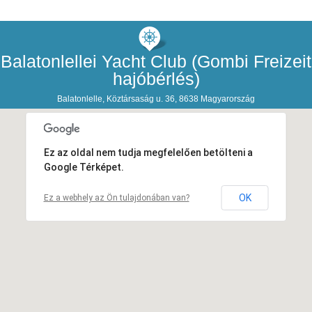
Balatonlellei Yacht Club (Gombi Freizeit
hajóbérlés)
Balatonlelle, Köztársaság u. 36, 8638 Magyarország
Ez az oldal nem tudja megfelelően betölteni a
Google Térképet.
OK
Ez a webhely az Ön tulajdonában van?