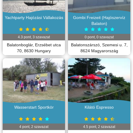
Yachtparty Hajózási Vállakozás
Gombi Freizeit (Hajószervíz
Balaton)
4.3
pont,
3
szavazat
0
pont,
0
szavazat
Balatonboglár, Erzsébet utca
Balatonszárszó, Szemesi u. 7,
70, 8630 Hungary
8624 Magyarország
Wasserstart Sportkör
Kilátó Espresso
4
pont,
2
szavazat
4.5
pont,
2
szavazat