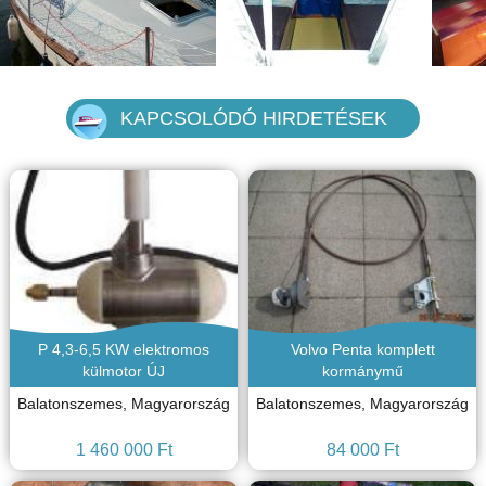
KAPCSOLÓDÓ HIRDETÉSEK
P 4,3-6,5 KW elektromos
Volvo Penta komplett
külmotor ÚJ
kormánymű
Balatonszemes, Magyarország
Balatonszemes, Magyarország
1 460 000 Ft
84 000 Ft