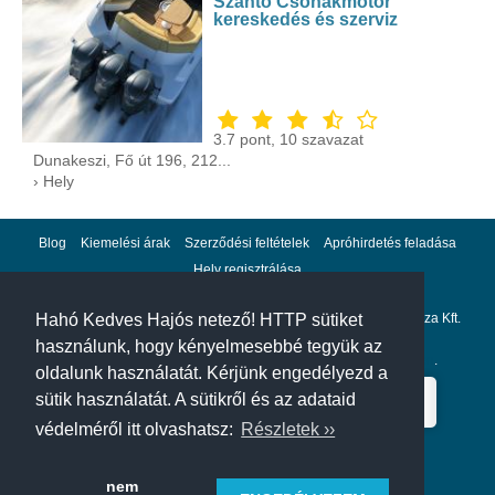
Szántó Csónakmotor
kereskedés és szerviz
3.7
pont,
10
szavazat
Dunakeszi, Fő út 196, 212...
› Hely
Blog
Kiemelési árak
Szerződési feltételek
Apróhirdetés feladása
Hely regisztrálása
Adatvédelem
Hahó Kedves Hajós netező! HTTP sütiket
Impresszum
A hahohajo.hu kiadója a GlobalPlaza Kft.
használunk, hogy kényelmesebbé tegyük az
A hahohajo.hu online bankkártyás fizetési partnere az
Escalion
.
oldalunk használatát. Kérjünk engedélyezd a
sütik használatát. A sütikről és az adataid
védelméről itt olvashatsz:
Részletek ››
nem