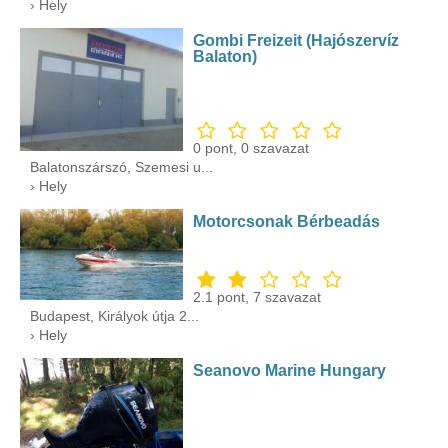
› Hely
Gombi Freizeit (Hajószervíz
Balaton)
0
pont,
0
szavazat
Balatonszárszó, Szemesi u...
› Hely
Motorcsonak Bérbeadás
2.1
pont,
7
szavazat
Budapest, Királyok útja 2...
› Hely
Seanovo Marine Hungary