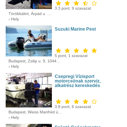
3.3
pont,
9
szavazat
Törökbálint, Árpád u. ...
› Hely
Suzuki Marine Pest
5
pont,
1
szavazat
Budapest, Zsilip u. 9, 1044...
› Hely
Csepregi Vízisport
motorcsónak szerviz,
alkatrész kereskedés
3.8
pont,
6
szavazat
Budapest, Weiss Manfréd ú...
› Hely