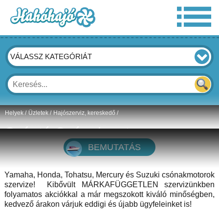
VÁLASSZ KATEGÓRIÁT
Helyek
/
Üzletek
/
Hajószerviz, kereskedő
/
Szántó Csónakmotor
kereskedés és szerviz
BEMUTATÁS
Dunakeszi, Fő út 196, 2120 Magyarország
Yamaha, Honda, Tohatsu, Mercury és Suzuki csónakmotorok
3.7
pont,
10
szavazat
Szavazatok részletei
szervize! Kibővült MÁRKAFÜGGETLEN szervizünkben
folyamatos akciókkal a már megszokott kiváló minőségben,
kedvező árakon várjuk eddigi és újabb ügyfeleinket is!