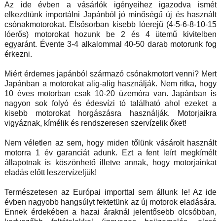
Az ide évben a vásárlók igényeihez igazodva ismét
elkezdtünk importálni Japánból jó minőségű új és használt
csónakmotorokat. Elsősorban kisebb lóerejű (4-5-6-8-10-15
lóerős) motorokat hozunk be 2 és 4 ütemű kivitelben
egyaránt. Évente 3-4 alkalommal 40-50 darab motorunk fog
érkezni.
Miért érdemes japánból származó csónakmotort venni? Mert
Japánban a motorokat alig-alig használják. Nem ritka, hogy
10 éves motorban csak 10-20 üzemóra van. Japánban is
nagyon sok folyó és édesvízi tó található ahol ezeket a
kisebb motorokat horgászásra használják. Motorjaikra
vigyáznak, kímélik és rendszeresen szervízelik őket!
Nem véletlen az sem, hogy miden tőlünk vásárolt használt
motorra 1 év garanciát adunk. Ezt a fent leírt megkímélt
állapotnak is köszönhető illetve annak, hogy motorjainkat
eladás előtt leszervízeljük!
Természetesen az Európai importtal sem állunk le! Az ide
évben nagyobb hangsúlyt fektetünk az új motorok eladására.
Ennek érdekében a hazai áraknál jelentősebb olcsóbban,