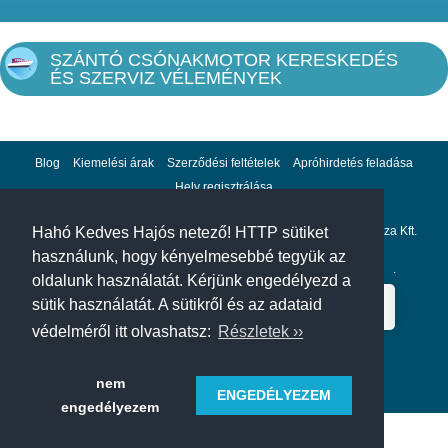
SZÁNTÓ CSÓNAKMOTOR KERESKEDÉS
ÉS SZERVIZ VÉLEMÉNYEK
Blog
Kiemelési árak
Szerződési feltételek
Apróhirdetés feladása
Hely regisztrálása
Hahó Kedves Hajós netező! HTTP sütiket
Adatvédelem
Impresszum
A hahohajo.hu kiadója a GlobalPlaza Kft.
használunk, hogy kényelmesebbé tegyük az
A hahohajo.hu online bankkártyás fizetési partnere az
Escalion
.
oldalunk használatát. Kérjünk engedélyezd a
sütik használatát. A sütikről és az adataid
védelméről itt olvashatsz:
Részletek ››
nem
ENGEDÉLYEZEM
engedélyezem