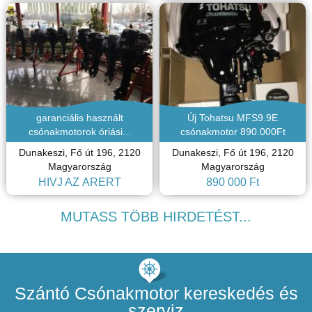
garanciális használt
Új Tohatsu MFS9.9E
csónakmotorok óriási...
csónakmotor 890.000Ft
Dunakeszi, Fő út 196, 2120
Dunakeszi, Fő út 196, 2120
Magyarország
Magyarország
HÍVJ AZ ÁRÉRT
890 000 Ft
MUTASS TÖBB HIRDETÉST...
Szántó Csónakmotor kereskedés és
szerviz