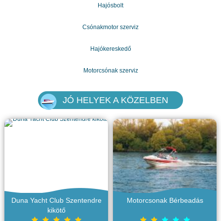
Hajósbolt
Csónakmotor szerviz
Hajókereskedő
Motorcsónak szerviz
JÓ HELYEK A KÖZELBEN
Duna Yacht Club Szentendre
Motorcsonak Bérbeadás
kikötő