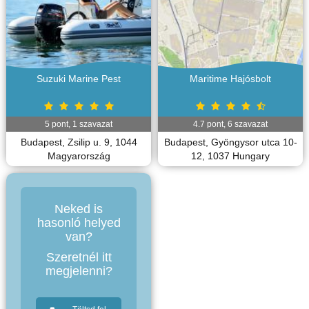
Suzuki Marine Pest
Maritime Hajósbolt
5
pont,
1
szavazat
4.7
pont,
6
szavazat
Budapest, Zsilip u. 9, 1044
Budapest, Gyöngysor utca 10-
Magyarország
12, 1037 Hungary
Neked is
hasonló helyed
van?
Szeretnél itt
megjelenni?