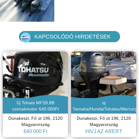
KAPCSOLÓDÓ HIRDETÉSEK
Új Tohats MFS9.8B
új
csónakmotor 640.000Ft
Yamaha/Honda/Tohatsu/Mercury
csónakmotorok
Dunakeszi, Fő út 196, 2120
Dunakeszi, Fő út 196, 2120
Magyarország
Magyarország
640 000 Ft
HÍVJ AZ ÁRÉRT