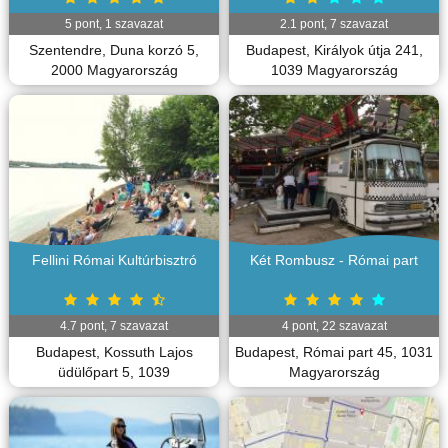
5
pont,
1
szavazat
2.1
pont,
7
szavazat
Szentendre, Duna korzó 5,
Budapest, Királyok útja 241,
2000 Magyarország
1039 Magyarország
Fellini Római Kultúrbisztró
Két Rombusz - Római part
4.7
pont,
7
szavazat
4
pont,
22
szavazat
Budapest, Kossuth Lajos
Budapest, Római part 45, 1031
üdülőpart 5, 1039
Magyarország
Magyarország