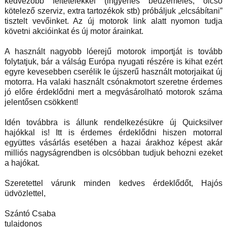
kedvezőbb feltételekkel (ingyenes beüzemelés, olcsó
kötelező szerviz, extra tartozékok stb) próbáljuk „elcsábítani”
tisztelt vevőinket. Az új motorok link alatt nyomon tudja
követni akcióinkat és új motor árainkat.
A használt nagyobb lóerejű motorok importját is tovább
folytatjuk, bár a válság Európa nyugati részére is kihat ezért
egyre kevesebben cserélik le újszerű használt motorjaikat új
motorra. Ha valaki használt csónakmotort szeretne érdemes
jó előre érdeklődni mert a megvásárolható motorok száma
jelentősen csökkent!
Idén továbbra is állunk rendelkezésükre új Quicksilver
hajókkal is! Itt is érdemes érdeklődni hiszen motorral
együttes vásárlás esetében a hazai árakhoz képest akár
milliós nagyságrendben is olcsóbban tudjuk behozni ezeket
a hajókat.
Szeretettel várunk minden kedves érdeklődőt, Hajós
üdvözlettel,
Szántó Csaba
tulajdonos