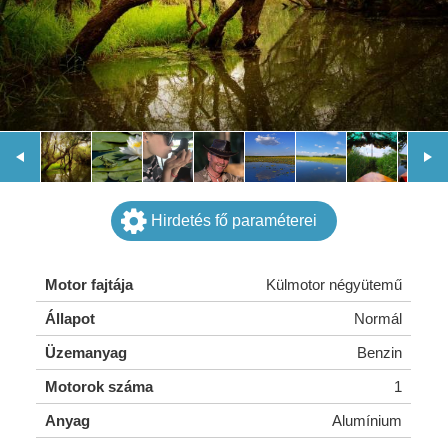
Hirdetés fő paraméterei
Motor fajtája
Külmotor négyütemű
Állapot
Normál
Üzemanyag
Benzin
Motorok száma
1
Anyag
Alumínium