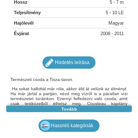
Hossz
5 - 7 m
Teljesítmény
5 - 10 LE
Hajólevél
Magyar
Évjárat
2008 - 2011
Hirdetés leírása
Természeti csoda a Tisza-tavon.
Ha sokat hallottál már róla, akkor éld át velünk az élményt.
Ha már jártál a partján, nézd meg vízről is a páratlan vízi
természetet túráinkon. Ezernyi felfedezni való csoda, amit
csak testközelből élhetsz meg. Cousteau kapitány
természetfilmjei megelevenednek túráinkon a profi
Tovább
szakvezetőkkel.
www.tavitura.hu
Hasonló kategóriák