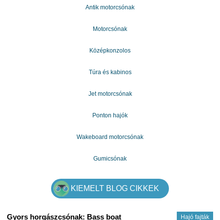
Antik motorcsónak
Motorcsónak
Középkonzolos
Túra és kabinos
Jet motorcsónak
Ponton hajók
Wakeboard motorcsónak
Gumicsónak
KIEMELT BLOG CIKKEK
Gyors horgászcsónak: Bass boat
Hajó fajták