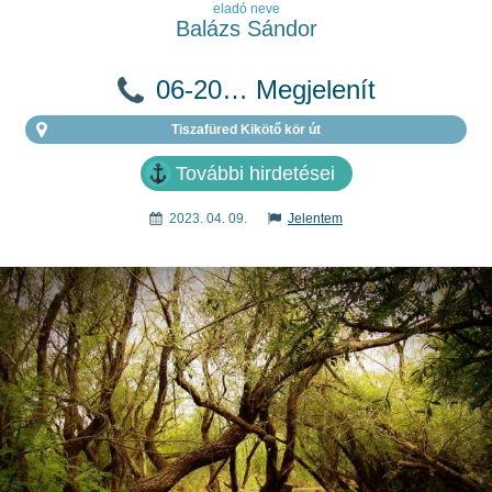
eladó neve
Balázs Sándor
06-20… Megjelenít
Tiszafüred Kikötő kör út
További hirdetései
2023. 04. 09.
Jelentem