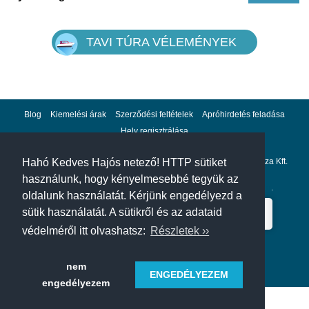
TAVI TÚRA VÉLEMÉNYEK
Blog
Kiemelési árak
Szerződési feltételek
Apróhirdetés feladása
Hely regisztrálása
Adatvédelem
Impresszum
A hahohajo.hu kiadója a GlobalPlaza Kft.
Hahó Kedves Hajós netező! HTTP sütiket
használunk, hogy kényelmesebbé tegyük az
A hahohajo.hu online bankkártyás fizetési partnere az
Escalion
.
oldalunk használatát. Kérjünk engedélyezd a
sütik használatát. A sütikről és az adataid
védelméről itt olvashatsz:
Részletek ››
nem
ENGEDÉLYEZEM
engedélyezem