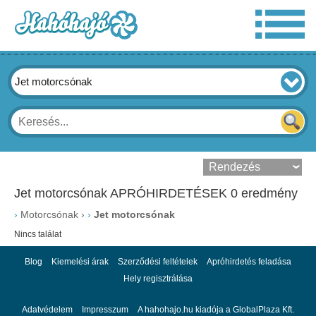
Jet motorcsónak
Jet motorcsónak APRÓHIRDETÉSEK 0 eredmény
›
Motorcsónak
›
Jet motorcsónak
Nincs találat
Blog
Kiemelési árak
Szerződési feltételek
Apróhirdetés feladása
Hely regisztrálása
Adatvédelem
Impresszum
A hahohajo.hu kiadója a GlobalPlaza Kft.