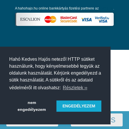
A hahohajo.hu online bankkártyás fizetési partnere az
Escalion
.
Hahó Kedves Hajós netező! HTTP sütiket
használunk, hogy kényelmesebbé tegyük az
oldalunk használatát. Kérjünk engedélyezd a
sütik használatát. A sütikről és az adataid
védelméről itt olvashatsz:
Részletek ››
nem
ENGEDÉLYEZEM
engedélyezem
RÉGIÓ
SZŰRÉS