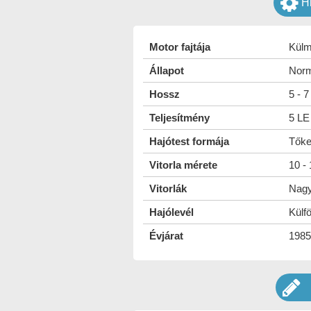
H
Motor fajtája
Külm
Állapot
Norm
Hossz
5 - 
Teljesítmény
5 LE 
Hajótest formája
Tőke
Vitorla mérete
10 -
Vitorlák
Nagyv
Hajólevél
Külfö
Évjárat
1985 