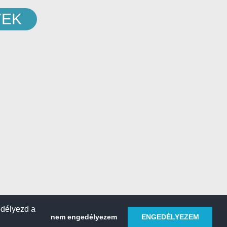
YEK
edélyezd a
nem engedélyezem
ENGEDÉLYEZEM