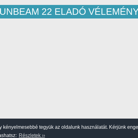
UNBEAM 22 ELADÓ VÉLEMÉN
 kényelmesebbé tegyük az oldalunk használatát. Kérjünk eng
vashatsz:
Részletek ››