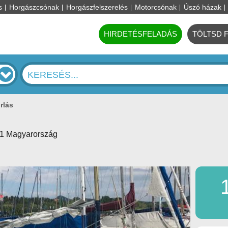
s
Horgászcsónak
Horgászfelszerelés
Motorcsónak
Úszó házak
HIRDETÉSFELADÁS
TÖLTSD 
rlás
1 Magyarország