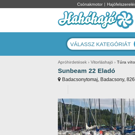
Csónakmotor
Hajófelszerelé
VÁLASSZ KATEGÓRIÁT
Apróhirdetések
Vitorláshajó
Túra vito
Sunbeam 22 Eladó
Badacsonytomaj, Badacsony, 826