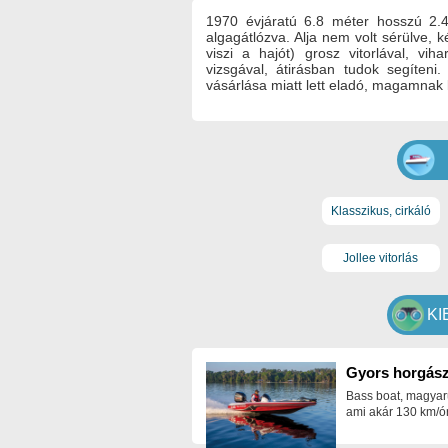
1970 évjáratú 6.8 méter hosszú 2.4 
algagátlózva. Alja nem volt sérülve,
viszi a hajót) grosz vitorlával, vih
vizsgával, átirásban tudok segíte
vásárlása miatt lett eladó, magamnak 
Klasszikus, cirkáló
Jollee vitorlás
KI
Gyors horgász
Bass boat, magyar
ami akár 130 km/ór