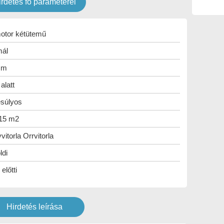
irdetés fő paraméterei
otor kétütemű
ál
7 m
alatt
súlyos
 15 m2
itorla Orrvitorla
ldi
előtti
Hirdetés leírása