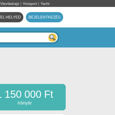
Vitorláshajó
Vízisport
Yacht
FEL HELYED
BEJELENTKEZÉS
1 150 000 Ft
Irányár