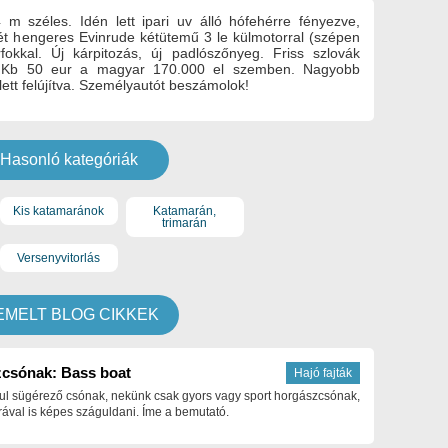
m széles. Idén lett ipari uv álló hófehérre fényezve,
 két hengeres Evinrude kétütemű 3 le külmotorral (szépen
arfokkal. Új kárpitozás, új padlószőnyeg. Friss szlovák
ni. Kb 50 eur a magyar 170.000 el szemben. Nagyobb
lett felújítva. Személyautót beszámolok!
Hasonló kategóriák
Kis katamaránok
Katamarán,
trimarán
Versenyvitorlás
EMELT BLOG CIKKEK
csónak: Bass boat
Hajó fajták
ul sügérező csónak, nekünk csak gyors vagy sport horgászcsónak,
ával is képes száguldani. Íme a bemutató.