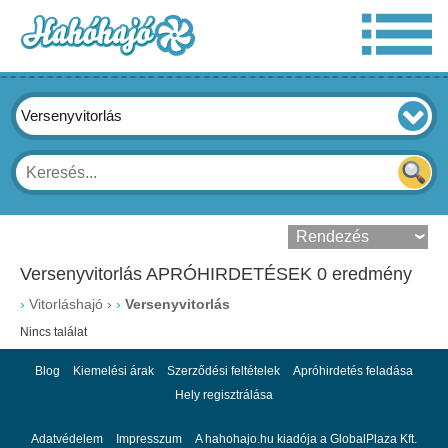
Versenyvitorlás
Versenyvitorlás APRÓHIRDETÉSEK 0 eredmény
›
Vitorláshajó
›
Versenyvitorlás
Nincs találat
Blog
Kiemelési árak
Szerződési feltételek
Apróhirdetés feladása
Hely regisztrálása
Adatvédelem
Impresszum
A hahohajo.hu kiadója a GlobalPlaza Kft.