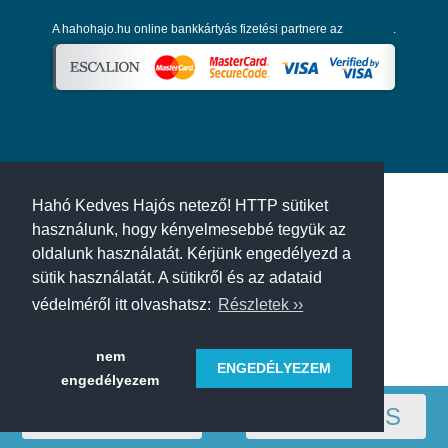
A hahohajo.hu online bankkártyás fizetési partnere az
Escalion
.
Hahó Kedves Hajós netező! HTTP sütiket
használunk, hogy kényelmesebbé tegyük az
oldalunk használatát. Kérjünk engedélyezd a
sütik használatát. A sütikről és az adataid
védelméről itt olvashatsz:
Részletek ››
nem
ENGEDÉLYEZEM
engedélyezem
RÉGIÓ
SZŰRÉS