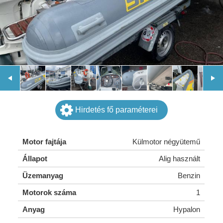
Hirdetés fő paraméterei
Motor fajtája
Külmotor négyütemű
Állapot
Alig használt
Üzemanyag
Benzin
Motorok száma
1
Anyag
Hypalon