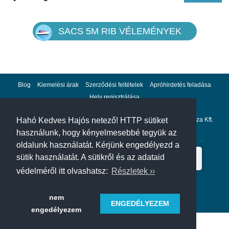
SACS 5M RIB VÉLEMÉNYEK
Blog
Kiemelési árak
Szerződési feltételek
Apróhirdetés feladása
Hely regisztrálása
Adatvédelem
Impresszum
A hahohajo.hu kiadója a GlobalPlaza Kft.
Hahó Kedves Hajós netező! HTTP sütiket
használunk, hogy kényelmesebbé tegyük az
A hahohajo.hu online bankkártyás fizetési partnere az
Escalion
.
oldalunk használatát. Kérjünk engedélyezd a
sütik használatát. A sütikről és az adataid
védelméről itt olvashatsz:
Részletek ››
nem
ENGEDÉLYEZEM
engedélyezem