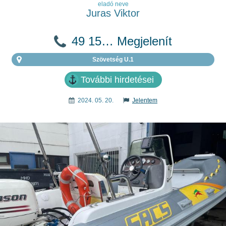
eladó neve
Juras Viktor
49 15… Megjelenít
Szövetség U.1
További hirdetései
2024. 05. 20.
Jelentem