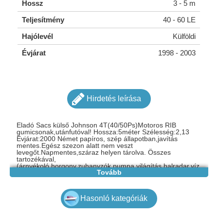
Hossz
3 - 5 m
Teljesítmény
40 - 60 LE
Hajólevél
Külföldi
Évjárat
1998 - 2003
Hirdetés leírása
Eladó Sacs külső Johnson 4T(40/50Ps)Motoros RIB
gumicsonak,utánfutóval! Hossza:5méter Szélesség:2,13
Évjárat:2000 Német papíros, szép állapotban,javítás
mentes.Egész szezon alatt nem veszt
levegőt.Napmentes,száraz helyen tárolva. Összes
tartozékával,
(árnyékoló,horgony,zuhanyzók,pumpa,világítás,halradar,víz
Tovább
mentes Radio,stb)Hajón 220v inverter. Motor:Johnson 4T
40/50PS 2008 as évjàratú. Szezonra
felkészítve,Szervizelve. Új akkumulátor 2db. 2db 25l
kivehető üzemanyag tartály. Utánfutó:Ellebi 520 750kg
Hasonló kategóriák
össztömegű,ráfutófékes. Új gumik,fékek,pótkerék.