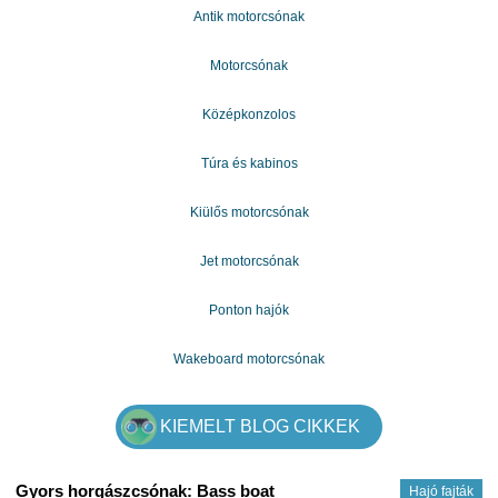
Antik motorcsónak
Motorcsónak
Középkonzolos
Túra és kabinos
Kiülős motorcsónak
Jet motorcsónak
Ponton hajók
Wakeboard motorcsónak
KIEMELT BLOG CIKKEK
Gyors horgászcsónak: Bass boat
Hajó fajták