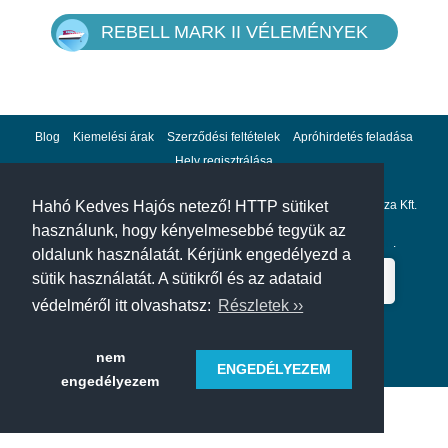
REBELL MARK II VÉLEMÉNYEK
Blog
Kiemelési árak
Szerződési feltételek
Apróhirdetés feladása
Hely regisztrálása
Adatvédelem
Impresszum
A hahohajo.hu kiadója a GlobalPlaza Kft.
Hahó Kedves Hajós netező! HTTP sütiket
használunk, hogy kényelmesebbé tegyük az
A hahohajo.hu online bankkártyás fizetési partnere az
Escalion
.
oldalunk használatát. Kérjünk engedélyezd a
sütik használatát. A sütikről és az adataid
védelméről itt olvashatsz:
Részletek ››
nem
ENGEDÉLYEZEM
engedélyezem