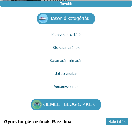
Balatonboglar
Tovább
5 600 000 Ft
Hasonló kategóriák
További ajánlatok
Klasszikus, cirkáló
Kis katamaránok
Katamarán, trimarán
Jollee vitorlás
Versenyvitorlás
KIEMELT BLOG CIKKEK
Gyors horgászcsónak: Bass boat
Hajó fajták