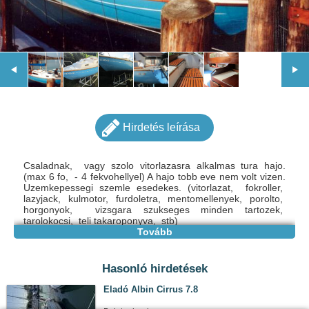
Hirdetés leírása
Csaladnak, vagy szolo vitorlazasra alkalmas tura hajo.
(max 6 fo, - 4 fekvohellyel) A hajo tobb eve nem volt vizen.
Uzemkepessegi szemle esedekes. (vitorlazat, fokroller,
lazyjack, kulmotor, furdoletra, mentomellenyek, porolto,
horgonyok, vizsgara szukseges minden tartozek,
tarolokocsi, teli takaroponyva, stb)
Tovább
Hasonló hirdetések
Eladó Albin Cirrus 7.8