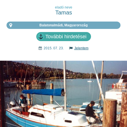
eladó neve
Tamas
Balatonalmádi, Magyarország
További hirdetései
2015. 07. 23.
Jelentem