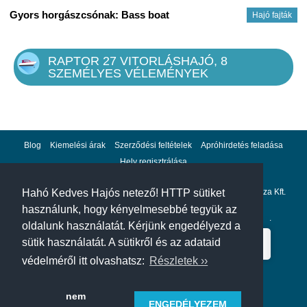
Gyors horgászcsónak: Bass boat
Hajó fajták
RAPTOR 27 VITORLÁSHAJÓ, 8
SZEMÉLYES VÉLEMÉNYEK
Blog
Kiemelési árak
Szerződési feltételek
Apróhirdetés feladása
Hely regisztrálása
Adatvédelem
Impresszum
A hahohajo.hu kiadója a GlobalPlaza Kft.
Hahó Kedves Hajós netező! HTTP sütiket
használunk, hogy kényelmesebbé tegyük az
A hahohajo.hu online bankkártyás fizetési partnere az
Escalion
.
oldalunk használatát. Kérjünk engedélyezd a
sütik használatát. A sütikről és az adataid
védelméről itt olvashatsz:
Részletek ››
nem
ENGEDÉLYEZEM