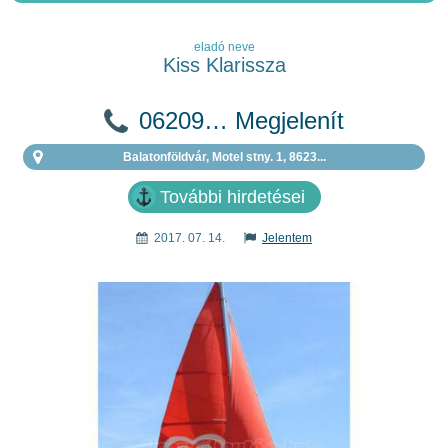
eladó neve
Kiss Klarissza
06209… Megjelenít
Balatonföldvár, Motel stny. 1, 8623...
További hirdetései
2017. 07. 14.
Jelentem