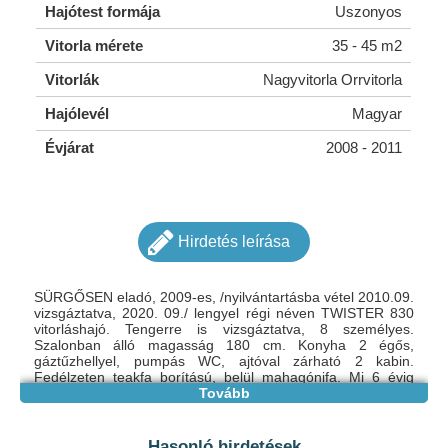
Hajótest formája
Uszonyos
Vitorla mérete
35 - 45 m2
Vitorlák
Nagyvitorla Orrvitorla
Hajólevél
Magyar
Évjárat
2008 - 2011
Hirdetés leírása
SÜRGŐSEN eladó, 2009-es, /nyilvántartásba vétel 2010.09.
vizsgáztatva, 2020. 09./ lengyel régi néven TWISTER 830
vitorláshajó. Tengerre is vizsgáztatva, 8 személyes.
Szalonban álló magasság 180 cm. Konyha 2 égős,
gáztűzhellyel, pumpás WC, ajtóval zárható 2 kabin.
Fedélzeten teakfa borítású, belül mahagónifa. Mi 6 évig
nyaraló helyett is használtuk. Fürdőlépcső, orrkilépő,
Tovább
lazyjack, fockroller, tágas cockpitt , asztallal a kényelmet
szolgálja. Árboc magasság, 11.5 m, vitorla felület 35 m2,
hajó hossz 8.3 m, szélesség 2.8 m, súly 2.3 t, nagyon stabil,
Hasonló hirdetések