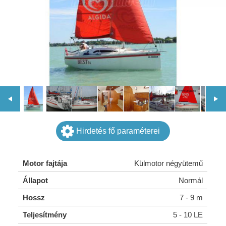
Hirdetés fő paraméterei
Motor fajtája
Külmotor négyütemű
Állapot
Normál
Hossz
7 - 9 m
Teljesítmény
5 - 10 LE