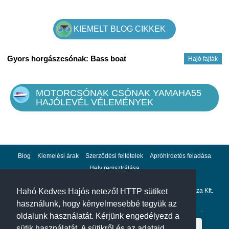
KIEMELT BLOG CIKKEK
Gyors horgászcsónak: Bass boat
Hajó fajták
MOTORCSÓNAK CSÓNAK YAMAHA55
HAJÓLEVÉL VÉLEMÉNYEK
Blog
Kiemelési árak
Szerződési feltételek
Apróhirdetés feladása
Hely regisztrálása
Adatvédelem
Impresszum
A hahohajo.hu kiadója a GlobalPlaza Kft.
Hahó Kedves Hajós netező! HTTP sütiket
használunk, hogy kényelmesebbé tegyük az
A hahohajo.hu online bankkártyás fizetési partnere az
Escalion
.
oldalunk használatát. Kérjünk engedélyezd a
sütik használatát. A sütikről és az adataid