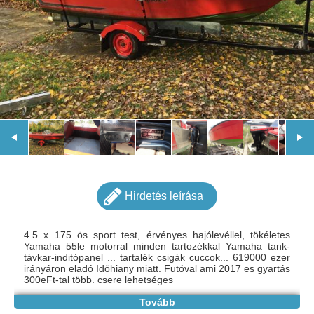
Hirdetés leírása
4.5 x 175 ös sport test, érvényes hajólevéllel, tökéletes
Yamaha 55le motorral minden tartozékkal Yamaha tank-
távkar-inditópanel ... tartalék csigák cuccok... 619000 ezer
irányáron eladó Idöhiany miatt. Futóval ami 2017 es gyartás
300eFt-tal több. csere lehetséges
Tovább