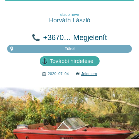
eladó neve
Horváth László
+3670… Megjelenít
Tököl
További hirdetései
2020. 07. 04.
Jelentem