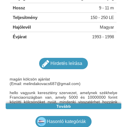
Hossz
9 - 11 m
Teljesítmény
150 - 250 LE
Hajólevél
Magyar
Évjárat
1993 - 1998
Hirdetés leírása
magán kölcsön ajánlat
(Email:
melindakovacs687@gmail.com
)
hello vagyunk keresztény szervezet, amelynek székhelye
Franciaországban van, amely 5000 és 10000000 forint
közötti kölcsönöket nyújt, mindenki visszatérhet hozzánk
egy 2% -os kamatlábon. mi lesz az Ön rendelkezésére,
Tovább
hogy tudassa velünk.
Itt van az e-mailünk, kérjük, lépjen velünk kapcsolatba a
kölcsön adtairól.
Hasonló kategóriák
(Email:
melindakovacs687@gmail.com
)