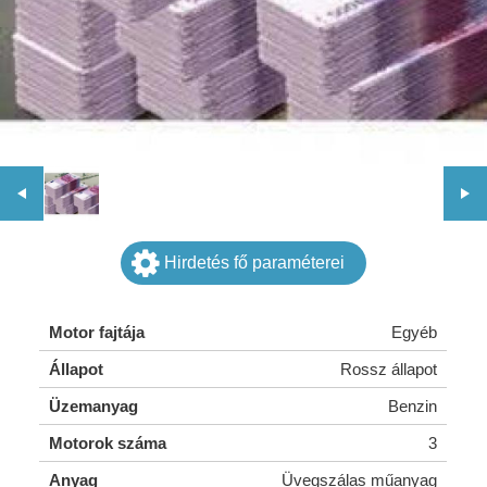
Hirdetés fő paraméterei
Motor fajtája
Egyéb
Állapot
Rossz állapot
Üzemanyag
Benzin
Motorok száma
3
Anyag
Üvegszálas műanyag