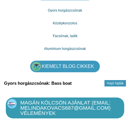
Gyors horgászcsónak
Középkonzolos
Facsónak, ladik
Alumínium horgászcsónak
KIEMELT BLOG CIKKEK
Gyors horgászcsónak: Bass boat
Hajó fajták
MAGÁN KÖLCSÖN AJÁNLAT (EMAIL:
MELINDAKOVACS687@GMAIL.COM)
VÉLEMÉNYEK