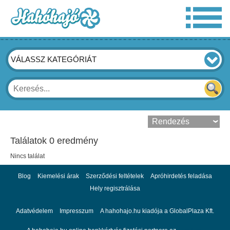
VÁLASSZ KATEGÓRIÁT
Találatok 0 eredmény
Nincs találat
Blog
Kiemelési árak
Szerződési feltételek
Apróhirdetés feladása
Hely regisztrálása
Adatvédelem
Impresszum
A hahohajo.hu kiadója a GlobalPlaza Kft.