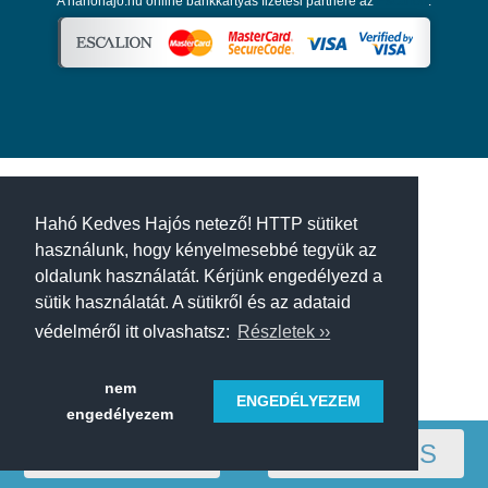
A hahohajo.hu online bankkártyás fizetési partnere az
Escalion
.
Hahó Kedves Hajós netező! HTTP sütiket
használunk, hogy kényelmesebbé tegyük az
oldalunk használatát. Kérjünk engedélyezd a
sütik használatát. A sütikről és az adataid
védelméről itt olvashatsz:
Részletek ››
nem
ENGEDÉLYEZEM
engedélyezem
RÉGIÓ
SZŰRÉS