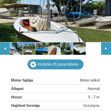
Hirdetés fő paraméterei
Motor fajtája
Motor nélkül
Állapot
Normál
Hossz
5 - 7 m
Hajótest formája
Uszonyos