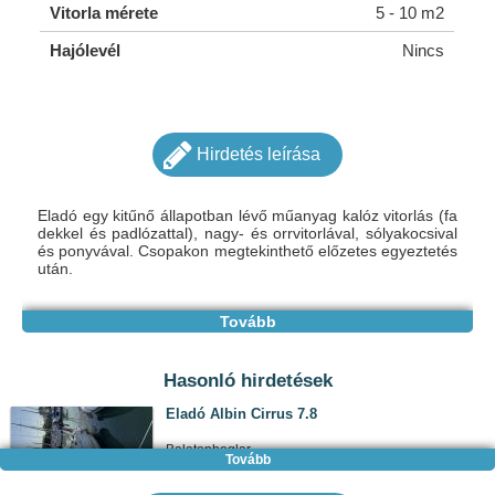
Vitorla mérete
5 - 10 m2
Hajólevél
Nincs
Hirdetés leírása
Eladó egy kitűnő állapotban lévő műanyag kalóz vitorlás (fa
dekkel és padlózattal), nagy- és orrvitorlával, sólyakocsival
és ponyvával. Csopakon megtekinthető előzetes egyeztetés
után.
Tovább
Hasonló hirdetések
Eladó Albin Cirrus 7.8
Balatonboglar
Tovább