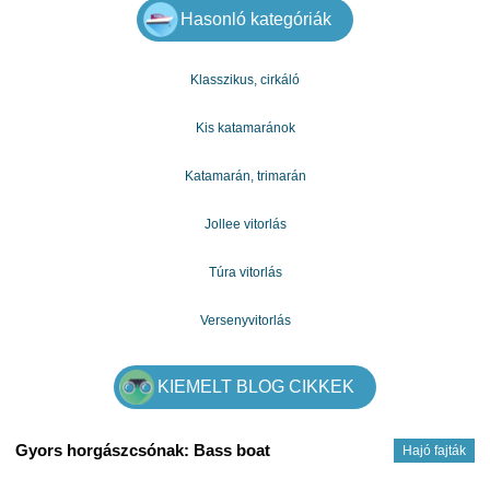
5 600 000 Ft
Hasonló kategóriák
További ajánlatok
Klasszikus, cirkáló
Kis katamaránok
Katamarán, trimarán
Jollee vitorlás
Túra vitorlás
Versenyvitorlás
KIEMELT BLOG CIKKEK
Gyors horgászcsónak: Bass boat
Hajó fajták