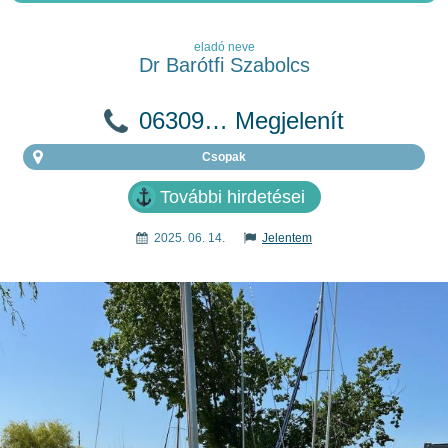
eladó neve
Dr Barótfi Szabolcs
06309… Megjelenít
Csopak
További hirdetései
2025. 06. 14.
Jelentem