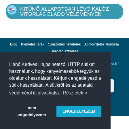
KITŰNŐ ÁLLAPOTBAN LÉVŐ KALÓZ
VITORLÁS ELADÓ VÉLEMÉNYEK
Blog
Kiemelési árak
Szerződési feltételek
Apróhirdetés feladása
Hely regisztrálása
Adatvédelem
Impresszum
A hahohajo.hu kiadója a GlobalPlaza Kft.
Hahó Kedves Hajós netező! HTTP sütiket
használunk, hogy kényelmesebbé tegyük az
A hahohajo.hu online bankkártyás fizetési partnere az
Escalion
.
oldalunk használatát. Kérjünk engedélyezd a
sütik használatát. A sütikről és az adataid
védelméről itt olvashatsz:
Részletek ››
nem
ENGEDÉLYEZEM
engedélyezem