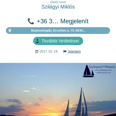
eladó neve
Szilágyi Miklós
+36 3… Megjelenít
Balatonboglár, Erzsébet u. 70, 8630...
További hirdetései
2017. 02. 19.
Jelentem