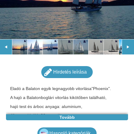
Hirdetés leírása
Eladó a Balaton egyik legnagyobb vitorlása"Phoenix".
A hajó a Balatonboglári vitorlás kikötőben található,
hajó test és árboc anyaga: aluminium,
állapota: kiváló, 30 személyes
Tovább
méretek: 18 x 3,7 x 1,9
Hasonló kategóriák
Bővebb információk árral kapcsolatban: e- mailen vagy