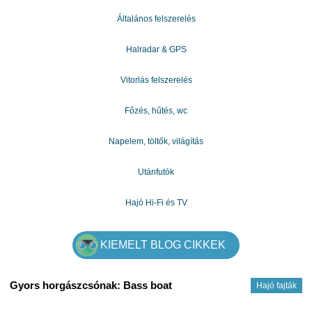
bugowskamagdalena661@gmail.com
Általános felszerelés
Halradar & GPS
Vitorlás felszerelés
Főzés, hűtés, wc
Napelem, töltők, világítás
Utánfutók
Hajó Hi-Fi és TV
KIEMELT BLOG CIKKEK
Gyors horgászcsónak: Bass boat
Hajó fajták