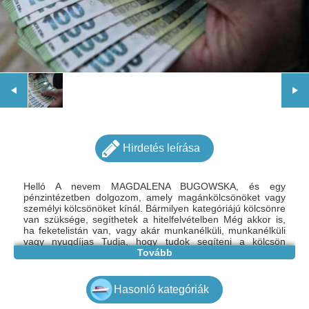
Hirdetés leírása
Helló A nevem MAGDALENA BUGOWSKA, és egy
pénzintézetben dolgozom, amely magánkölcsönöket vagy
személyi kölcsönöket kínál. Bármilyen kategóriájú kölcsönre
van szüksége, segíthetek a hitelfelvételben Még akkor is,
ha feketelistán van, vagy akár munkanélküli, munkanélküli
vagy nyugdíjas Tudja, hogy tudok segíteni a kölcsön
megszerzésében, bármekkora összegű kölcsönre van
Tovább
szüksége. 5 000 eurótól 25 000 000 euróig terjedő
kölcsönöket nyújtunk. Befektetést is vállalunk. egyszerűen
vegye fel velem a kapcsolatot e-mailben további
Hasonló kategóriák
információért. tudok segíteni a szükséges hitelösszeg
megszerzésében. Írjon nekem e-mailben: