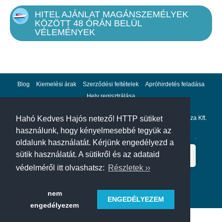
HITEL AJÁNLAT MAGÁNSZEMÉLYEK
KÖZÖTT 48 ÓRÁN BELÜL
VÉLEMÉNYEK
Blog
Kiemelési árak
Szerződési feltételek
Apróhirdetés feladása
Hely regisztrálása
Adatvédelem
Impresszum
A hahohajo.hu kiadója a GlobalPlaza Kft.
Hahó Kedves Hajós netező! HTTP sütiket
használunk, hogy kényelmesebbé tegyük az
A hahohajo.hu online bankkártyás fizetési partnere az
Escalion
.
oldalunk használatát. Kérjünk engedélyezd a
sütik használatát. A sütikről és az adataid
védelméről itt olvashatsz:
Részletek ››
nem
ENGEDÉLYEZEM
engedélyezem