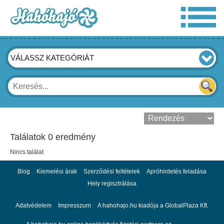
VÁLASSZ KATEGÓRIÁT
Találatok 0 eredmény
Nincs találat
Blog
Kiemelési árak
Szerződési feltételek
Apróhirdetés feladása
Hely regisztrálása
Adatvédelem
Impresszum
A hahohajo.hu kiadója a GlobalPlaza Kft.