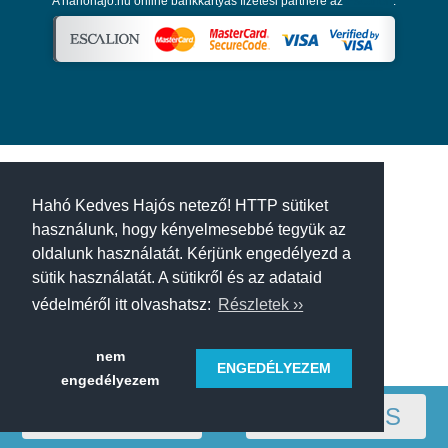
A hahohajo.hu online bankkártyás fizetési partnere az
Escalion
.
Hahó Kedves Hajós netező! HTTP sütiket
használunk, hogy kényelmesebbé tegyük az
oldalunk használatát. Kérjünk engedélyezd a
sütik használatát. A sütikről és az adataid
védelméről itt olvashatsz:
Részletek ››
nem
ENGEDÉLYEZEM
engedélyezem
RÉGIÓ
SZŰRÉS