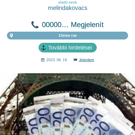
eladó neve
melindakovacs
00000… Megjelenít
15eme rue
További hirdetései
2023. 06. 19.
Jelentem