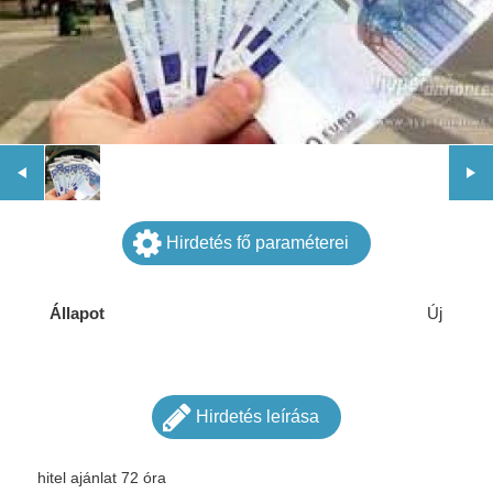
Hirdetés fő paraméterei
Állapot
Új
Hirdetés leírása
hitel ajánlat 72 óra