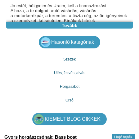
Jó estét, hölgyeim és Uraim, kell a finanszírozást.
A haza, a te dolgod, autó vásárlás, vásárlás
a motorkerékpár, a teremtés, a tiszta cég, az ön igényeinek
a személyzet, kétségtelen. Kínálunk hitelek
5000€ 20.000.000.000€ névleges kamatláb 3% - os
Tovább
bármely
ez az összeg. Kérjük, adja meg a hitelkérelmek a
a pontos összeg, amit akarsz, valamint a dátumot.
Hasonló kategóriák
Köszönöm
írj nekünk a személyi kölcsön mail
:
melindakovacs687@gmail.com
Szettek
Ülés, fekvés, alvás
Horgászbot
Orsó
KIEMELT BLOG CIKKEK
Gyors horgászcsónak: Bass boat
Hajó fajták