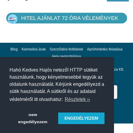
HITEL AJÁNLAT 72 ÓRA VÉLEMÉNYEK
Blog
Kiemelési árak
Szerződési feltételek
Apróhirdetés feladása
Hely regisztrálása
Adatvédelem
Impresszum
A hahohajo.hu kiadója a GlobalPlaza Kft.
Hahó Kedves Hajós netező! HTTP sütiket
használunk, hogy kényelmesebbé tegyük az
A hahohajo.hu online bankkártyás fizetési partnere az
Escalion
.
oldalunk használatát. Kérjünk engedélyezd a
sütik használatát. A sütikről és az adataid
védelméről itt olvashatsz:
Részletek ››
nem
ENGEDÉLYEZEM
engedélyezem