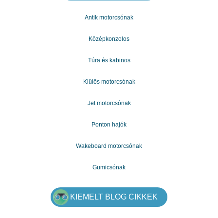
- Autó kölcsön
- Konszolidációs adósság
Antik motorcsónak
- A hitel visszaváltás
- Személyi kölcsön
- Elakadtál
Középkonzolos
Ha igazán szüksége van egy kölcsönre, próbáljon
kapcsolatba lépni velem.
Önök rendelkezésére állnak minden pénzügyi problémáért.
Túra és kabinos
További információért forduljon hozzánk e-mail
címünkön: mariakovac841@gmail.com
Kiülős motorcsónak
Jet motorcsónak
Ponton hajók
Wakeboard motorcsónak
Gumicsónak
KIEMELT BLOG CIKKEK