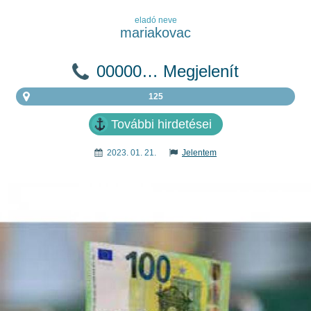
eladó neve
mariakovac
00000… Megjelenít
125
További hirdetései
2023. 01. 21.
Jelentem