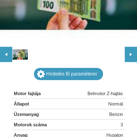
Hirdetés fő paraméterei
Motor fajtája
Belmotor Z-hajtás
Állapot
Normál
Üzemanyag
Benzin
Motorok száma
3
Anyag
Hypalon