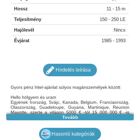
Hossz
11 - 15 m
Teljesítmény
150 - 250 LE
Hajólevél
Nincs
Évjárat
1985 - 1993
Hirdetés leírása
Gyors pénz hitel-ajánlat súlyos magánszemélyek között
Hello hölgyem és uram
Egyének Írország, Svájc, Kanada, Belgium, Franciaország,
Olaszország, Guadeloupe, Guyana, Martinique, Reunion
Mayotte, szerte a világon 5000 € -tól 15 000 000 € -ig
terjedő kölcsönt ajánlok minden olyan személynek, aki
Tovább
kamatokkal visszafizetheti azt kamat 2% a kért összegért
- Pénzügyi kölcsön
- Jelzálog
Hasonló kategóriák
- Befektetési hitel