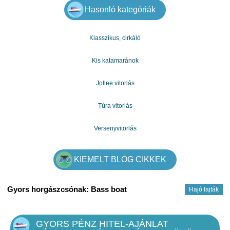
- Pénzügyi kölcsön
Hasonló kategóriák
- Jelzálog
- Befektetési hitel
- Autó kölcsön
Klasszikus, cirkáló
- Konszolidációs adósság
- A hitel visszaváltás
- Személyi kölcsön
Kis katamaránok
- Elakadtál
Ha igazán szüksége van egy kölcsönre, próbáljon
kapcsolatba lépni velem.
Jollee vitorlás
Önök rendelkezésére állnak minden pénzügyi problémáért.
További információért forduljon hozzánk e-mail címünkön:
mariakovac841@gmail.com
Túra vitorlás
Versenyvitorlás
KIEMELT BLOG CIKKEK
Gyors horgászcsónak: Bass boat
Hajó fajták
GYORS PÉNZ HITEL-AJÁNLAT