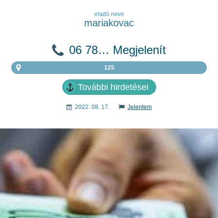
eladó neve
mariakovac
06 78… Megjelenít
125
További hirdetései
2022. 08. 17.
Jelentem