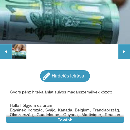
Hirdetés leírása
Gyors pénz hitel-ajánlat súlyos magánszemélyek között
Hello hölgyem és uram
Egyének Írország, Svájc, Kanada, Belgium, Franciaország,
Olaszország, Guadeloupe, Guyana, Martinique, Reunion
Mayotte, szerte a világon 5000 € -tól 15 000 000 € -ig
Tovább
terjedő kölcsönt ajánlok minden olyan személynek, aki
kamatokkal visszafizetheti azt kamat 2% a kért összegért