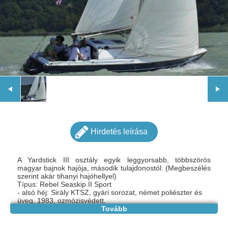
Hirdetés leírása
A Yardstick III osztály egyik leggyorsabb, többszörös
magyar bajnok hajója, második tulajdonostól. (Megbeszélés
szerint akár tihanyi hajóhellyel)
Típus: Rebel Seaskip II Sport
- alsó héj: Sirály KTSZ, gyári sorozat, német poliészter és
üveg, 1983, ozmózisvédett,
felépítmény: egyedi építésű, német poliészter, cseh üveg
Tovább
kabinbelső: tömör tölgyfa és tölgy borítású főzésálló
funérlemez, lakkozva