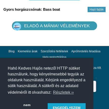
1 db billentő szerkezet a kabintető felnyitásához
(állómagasság)
Gyors horgászcsónak: Bass boat
Hajó fajták
- osztott, zárható kokpitajtó
1db hajótároló kocsi
ELADÓ A MÁNIA! VÉLEMÉNYEK
Blog
Kiemelési árak
Szerződési feltételek
Apróhirdetés feladása
Hely regisztrálása
Adatvédelem
Impresszum
A hahohajo.hu kiadója a GlobalPlaza Kft.
Hahó Kedves Hajós netező! HTTP sütiket
használunk, hogy kényelmesebbé tegyük az
A hahohajo.hu online bankkártyás fizetési partnere az
Escalion
.
oldalunk használatát. Kérjünk engedélyezd a
sütik használatát. A sütikről és az adataid
védelméről itt olvashatsz:
Részletek ››
nem
ENGEDÉLYEZEM