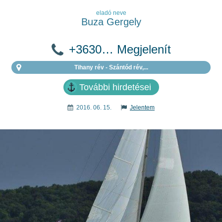
eladó neve
Buza Gergely
+3630… Megjelenít
Tihany rév - Szántód rév,...
További hirdetései
2016. 06. 15.
Jelentem