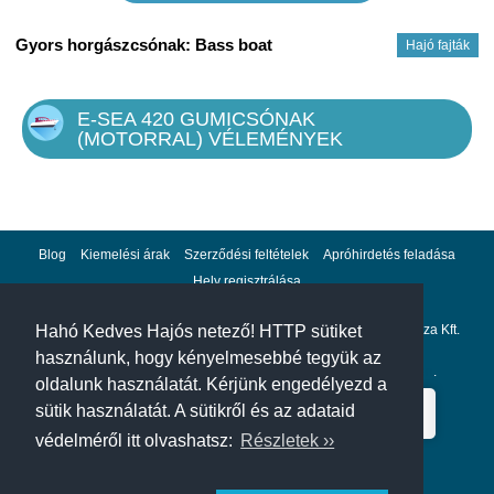
Gyors horgászcsónak: Bass boat
Hajó fajták
E-SEA 420 GUMICSÓNAK
(MOTORRAL) VÉLEMÉNYEK
Blog
Kiemelési árak
Szerződési feltételek
Apróhirdetés feladása
Hely regisztrálása
Adatvédelem
Impresszum
A hahohajo.hu kiadója a GlobalPlaza Kft.
Hahó Kedves Hajós netező! HTTP sütiket
használunk, hogy kényelmesebbé tegyük az
A hahohajo.hu online bankkártyás fizetési partnere az
Escalion
.
oldalunk használatát. Kérjünk engedélyezd a
sütik használatát. A sütikről és az adataid
védelméről itt olvashatsz:
Részletek ››