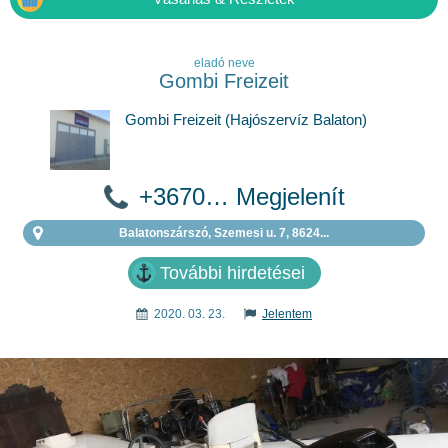
eladó neve
Gombi Freizeit
Gombi Freizeit (Hajószervíz Balaton)
+3670… Megjelenít
Balatonszárszó, Szemesi u. 7, 8624...
További hirdetései
2020. 03. 23.
Jelentem