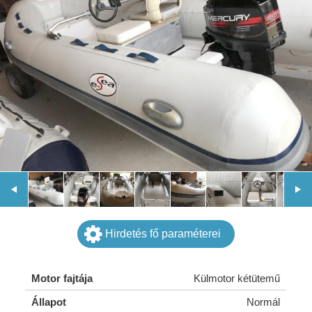
Hirdetés fő paraméterei
Motor fajtája
Külmotor kétütemű
Állapot
Normál