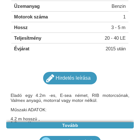
Üzemanyag
Benzin
Motorok száma
1
Hossz
3 - 5 m
Teljesítmény
20 - 40 LE
Évjárat
2015 után
Hirdetés leírása
Eladó egy 4.2m -es, E-sea német, RIB motorcsónak,
Valmex anyagú, motorral vagy motor nélkül.
Műszaki ADATOK:
4.2 m hosszú ,
1.8 m széles,
Tovább
motorizálható 50 Ps-ig,
,,C" kategória,
900 kg megengedett súly,