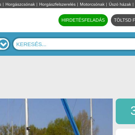
s
Horgászcsónak
Horgászfelszerelés
Motorcsónak
Úszó házak
HIRDETÉSFELADÁS
TÖLTSD 