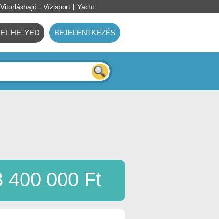
Vitorláshajó
Vízisport
Yacht
FEL HELYED
BEJELENTKEZÉS
3 400 000 Ft