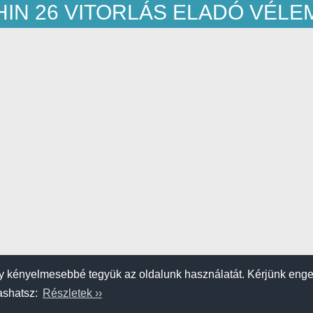
IN 26 VITORLÁS ELADÓ VÉL
 kényelmesebbé tegyük az oldalunk használatát. Kérjünk eng
vashatsz:
Részletek ››