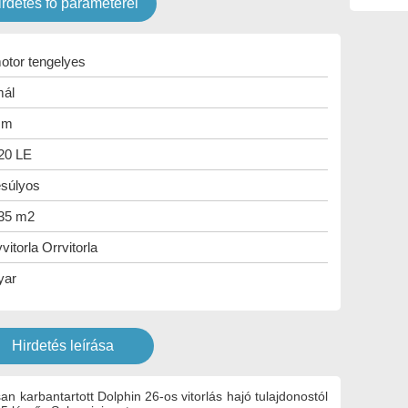
irdetés fő paraméterei
otor tengelyes
ál
9 m
 20 LE
súlyos
 35 m2
itorla Orrvitorla
yar
Hirdetés leírása
n karbantartott Dolphin 26-os vitorlás hajó tulajdonostól