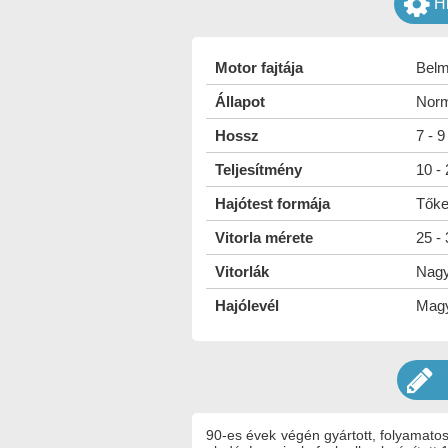
H
Motor fajtája
Belm
Állapot
Norm
Hossz
7 - 
Teljesítmény
10 -
Hajótest formája
Tőke
Vitorla mérete
25 -
Vitorlák
Nagyv
Hajólevél
Mag
90-es évek végén gyártott, folyamatosa