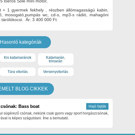
 15 lóerős Sole mini motor,
őtt + 1 gyermek fekhely , részben állómagasságú kabin,
lépő, mosogató,pumpás wc, cd-s, mp3-s rádió, mahagóni
 tárólókocsi. Ár: 3 400 000 Ft.
Hasonló kategóriák
Kis katamaránok
Katamarán,
trimarán
Túra vitorlás
Versenyvitorlás
EMELT BLOG CIKKEK
csónak: Bass boat
Hajó fajták
ul sügérező csónak, nekünk csak gyors vagy sport horgászcsónak,
ával is képes száguldani. Íme a bemutató.