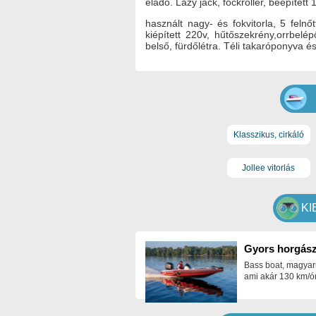
eladó. Lazy jack, fockroller, beépített
használt nagy- és fokvitorla, 5 feln
kiépített 220v, hűtőszekrény,orrbe
belső, fürdőlétra. Téli takaróponyva és
Klasszikus, cirkáló
Jollee vitorlás
KI
Gyors horgász
Bass boat, magyar
ami akár 130 km/ór