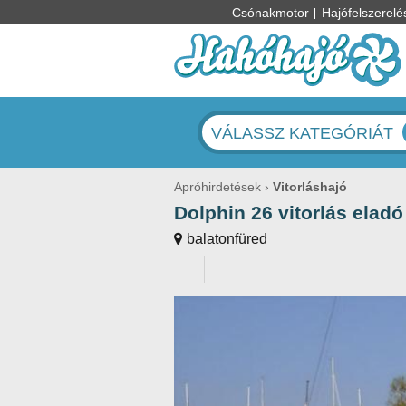
Csónakmotor
Hajófelszerelé
VÁLASSZ KATEGÓRIÁT
Apróhirdetések
Vitorláshajó
Dolphin 26 vitorlás eladó
balatonfüred