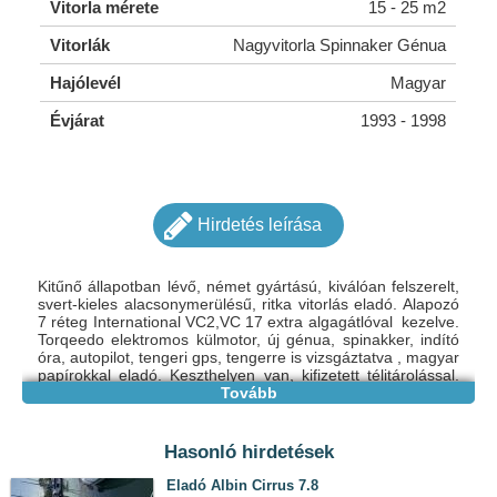
Vitorla mérete
15 - 25 m2
Vitorlák
Nagyvitorla Spinnaker Génua
Hajólevél
Magyar
Évjárat
1993 - 1998
Hirdetés leírása
Kitűnő állapotban lévő, német gyártású, kiválóan felszerelt,
svert-kieles alacsonymerülésű, ritka vitorlás eladó. Alapozó
7 réteg International VC2,VC 17 extra algagátlóval kezelve.
Torqeedo elektromos külmotor, új génua, spinakker, indító
óra, autopilot, tengeri gps, tengerre is vizsgáztatva , magyar
papírokkal eladó. Keszthelyen van, kifizetett télitárolással.
Sójakocsi egyedi gyártású. Az ár nem alkuképes!!
Tovább
Hasonló hirdetések
Eladó Albin Cirrus 7.8