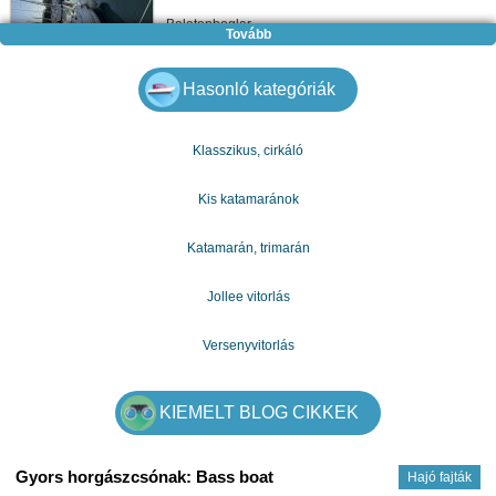
Balatonboglar
Tovább
5 600 000 Ft
Hasonló kategóriák
További ajánlatok
Klasszikus, cirkáló
Kis katamaránok
Katamarán, trimarán
Jollee vitorlás
Versenyvitorlás
KIEMELT BLOG CIKKEK
Gyors horgászcsónak: Bass boat
Hajó fajták