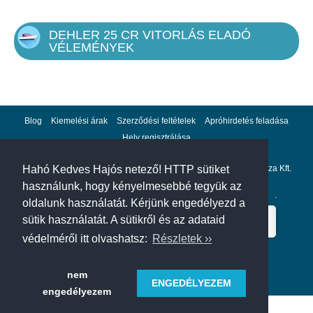
DEHLER 25 CR VITORLÁS ELADÓ
VÉLEMÉNYEK
Blog
Kiemelési árak
Szerződési feltételek
Apróhirdetés feladása
Hely regisztrálása
Adatvédelem
Impresszum
A hahohajo.hu kiadója a GlobalPlaza Kft.
Hahó Kedves Hajós netező! HTTP sütiket
használunk, hogy kényelmesebbé tegyük az
A hahohajo.hu online bankkártyás fizetési partnere az
Escalion
.
oldalunk használatát. Kérjünk engedélyezd a
sütik használatát. A sütikről és az adataid
védelméről itt olvashatsz:
Részletek ››
nem
ENGEDÉLYEZEM
engedélyezem