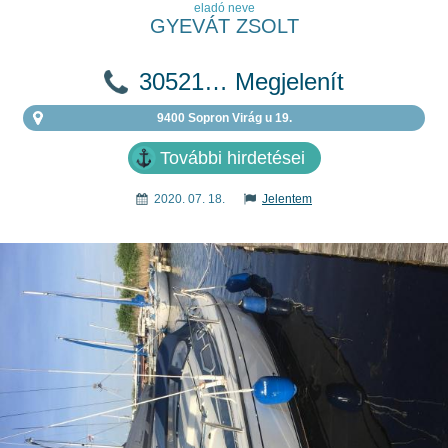
eladó neve
GYEVÁT ZSOLT
30521… Megjelenít
9400 Sopron Virág u 19.
További hirdetései
2020. 07. 18.
Jelentem