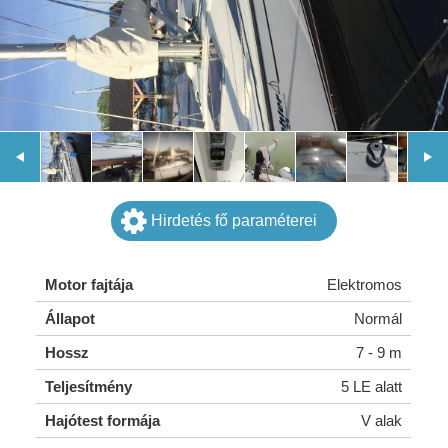
Hirdetés fő paraméterei
Motor fajtája
Elektromos
Állapot
Normál
Hossz
7 - 9 m
Teljesítmény
5 LE alatt
Hajótest formája
V alak