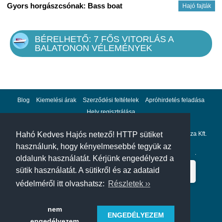
Gyors horgászcsónak: Bass boat
Hajó fajták
BÉRELHETŐ: 7 FŐS VITORLÁS A
BALATONON VÉLEMÉNYEK
Blog
Kiemelési árak
Szerződési feltételek
Apróhirdetés feladása
Hely regisztrálása
Adatvédelem
Impresszum
A hahohajo.hu kiadója a GlobalPlaza Kft.
Hahó Kedves Hajós netező! HTTP sütiket
használunk, hogy kényelmesebbé tegyük az
A hahohajo.hu online bankkártyás fizetési partnere az
Escalion
.
oldalunk használatát. Kérjünk engedélyezd a
sütik használatát. A sütikről és az adataid
védelméről itt olvashatsz:
Részletek ››
nem
ENGEDÉLYEZEM
engedélyezem