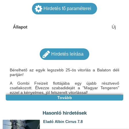
Hirdetés fő paraméterei
Állapot
Új
Hirdetés leírása
Bérelhető az egyik legszebb 25-ös vitorlás a Balaton déli
partján!
A Gombi Freizeit flottájába egy újabb résztvevő
csatlakozott. Élvezze szabadidejét a "Magyar Tengeren"
ezzel a kényelmes, jól felszerelt vitorlással!
Tovább
Felszereltség:
- egy kabin, 4 fekhely, 7 fő
- beépített diesel motor,
Hasonló hirdetések
- beépített WC,
- konyhablokk, (villanyrezsó, kávé főző stb.)
Eladó Albin Cirrus 7.8
- hűtőbox, (12V/230V)
- 12V/230 V (USB töltő)