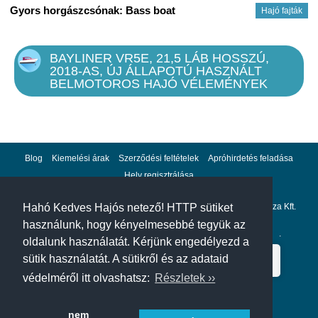
Gyors horgászcsónak: Bass boat
Hajó fajták
BAYLINER VR5E, 21,5 LÁB HOSSZÚ,
2018-AS, ÚJ ÁLLAPOTÚ HASZNÁLT
BELMOTOROS HAJÓ VÉLEMÉNYEK
Blog
Kiemelési árak
Szerződési feltételek
Apróhirdetés feladása
Hely regisztrálása
Adatvédelem
Impresszum
A hahohajo.hu kiadója a GlobalPlaza Kft.
Hahó Kedves Hajós netező! HTTP sütiket
használunk, hogy kényelmesebbé tegyük az
A hahohajo.hu online bankkártyás fizetési partnere az
Escalion
.
oldalunk használatát. Kérjünk engedélyezd a
sütik használatát. A sütikről és az adataid
védelméről itt olvashatsz:
Részletek ››
nem