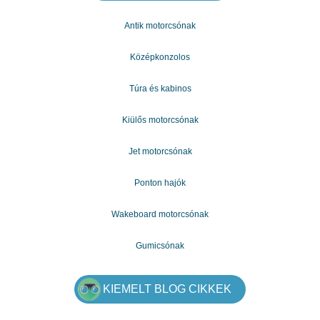
vételára: bruttó 14.250.394.-Ft.
Érd.: Bayliner Magyarország, 1191 Budapest Üllői út 190.
Antik motorcsónak
Tel: 06/70/ 4-500-900, 06/70/ 4-500-930.
office@bayliner.hu, www.bayliner.hu
Középkonzolos
Túra és kabinos
Kiülős motorcsónak
Jet motorcsónak
Ponton hajók
Wakeboard motorcsónak
Gumicsónak
KIEMELT BLOG CIKKEK