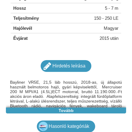
Hossz
5 - 7 m
Teljesítmény
150 - 250 LE
Hajólevél
Magyar
Évjárat
2015 után
Hirdetés leírása
Bayliner VR5E, 21,5 láb hosszú, 2018-as, új állapotú
használt belmotoros hajó, gyári képviselettől, Mercruiser
200 M MPI/A1 (4.5L)ECT motorral, bruttó 11.190.000.-Ft
akciós áron eladó. Alapfelszereltség: integrált fürdőplatform
létrával, L-alakú ülésrendszer, teljes műszerezettség, vízálló
Bluetooth rádió, navigációs fények, wakeboard tároló
rekesz, fenékvíz szivattyú, vízisí húzószem, pohártartók,
Tovább
horgony orrveret. Extra felszereltség: bimini tető tokkal, orr-
és fedélzeti takaróponyva, kivehető fedélzeti szőnyeg, tikfa
asztal, rozsdamentes kapaszkodók, dörzsperem,
Hasonló kategóriák
pohártartók, tankbeöntő, algavédelem. A hajó újkori