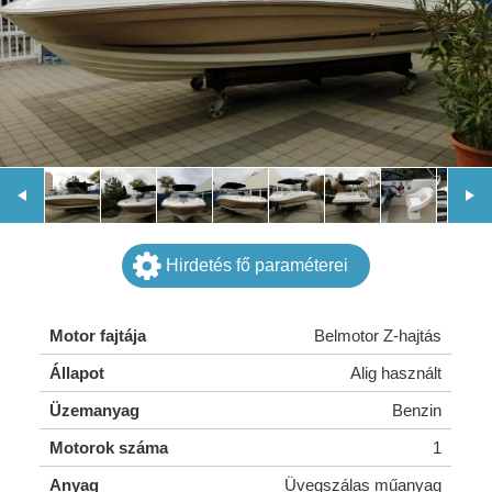
Hirdetés fő paraméterei
Motor fajtája
Belmotor Z-hajtás
Állapot
Alig használt
Üzemanyag
Benzin
Motorok száma
1
Anyag
Üvegszálas műanyag