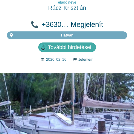
eladó neve
Rácz Krisztián
+3630… Megjelenít
Hatvan
További hirdetései
2020. 02. 16.
Jelentem