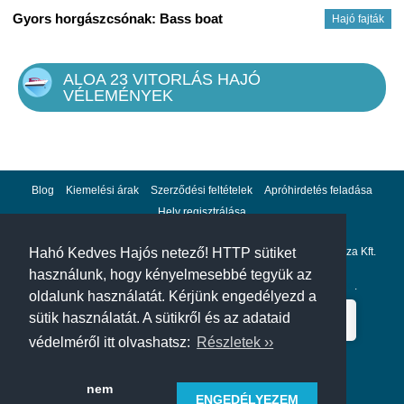
Gyors horgászcsónak: Bass boat
Hajó fajták
ALOA 23 VITORLÁS HAJÓ
VÉLEMÉNYEK
Blog
Kiemelési árak
Szerződési feltételek
Apróhirdetés feladása
Hely regisztrálása
Adatvédelem
Impresszum
A hahohajo.hu kiadója a GlobalPlaza Kft.
Hahó Kedves Hajós netező! HTTP sütiket
használunk, hogy kényelmesebbé tegyük az
A hahohajo.hu online bankkártyás fizetési partnere az
Escalion
.
oldalunk használatát. Kérjünk engedélyezd a
sütik használatát. A sütikről és az adataid
védelméről itt olvashatsz:
Részletek ››
nem
ENGEDÉLYEZEM