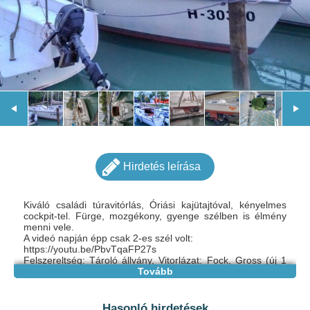
Hirdetés leírása
Kiváló családi túravitórlás, Óriási kajütajtóval, kényelmes
cockpit-tel. Fürge, mozgékony, gyenge szélben is élmény
menni vele.
A videó napján épp csak 2-es szél volt:
https://youtu.be/PbvTqaFP27s
Felszereltség: Tároló állvány, Vitorlázat: Fock, Gross (új 1
szezonos) +1 kisebb "vihar"gross (ez van a videón, mert
Tovább
akkor még nem volt más), új fockroller, új kötélzet, HSZ
szerinti felszerelés kivéve mentőmellények. Új belső 12V
rendszer, világítás, USB, szivargyújtó csatlakozók, Új
Hasonló hirdetések