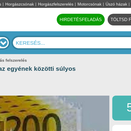
s
Horgászcsónak
Horgászfelszerelés
Motorcsónak
Úszó házak
HIRDETÉSFELADÁS
TÖLTSD 
lás felszerelés
az egyének közötti súlyos