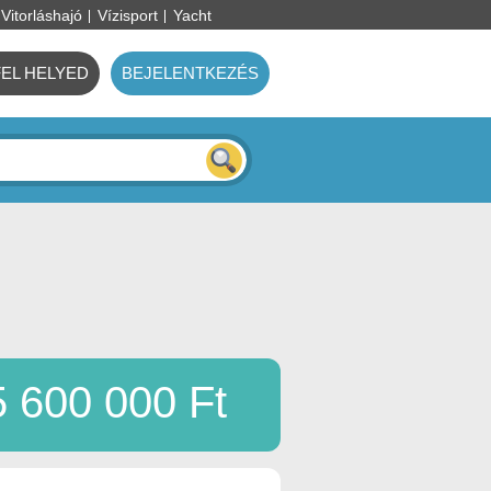
Vitorláshajó
Vízisport
Yacht
FEL HELYED
BEJELENTKEZÉS
5 600 000 Ft