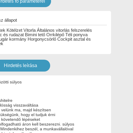
irdetés fő paraméterei
z állapot
ek Kötélzet Vitorla Általános vitorlás felszerelés
c és rudazat Bimini tető Orrkilépő Téli ponyva
ugár kormány Horgonycsörlő Cockpit asztal és
ek
Hirdetés leírása
özötti súlyos
hitelre
adósság visszaváltása
a velünk ma, majd készítsen
ükségünk, hogy el tudjuk érni
a követendő lépéseket
elfogadható áron kell beszerezni. súlyos
. Mindenkihez beszél, a munkavállalóval