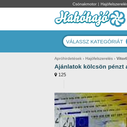
Csónakmotor
Hajófelszerelé
VÁLASSZ KATEGÓRIÁT
Apróhirdetések
Hajófelszerelés
Vitor
Ajánlatok kölcsön pénzt 
125