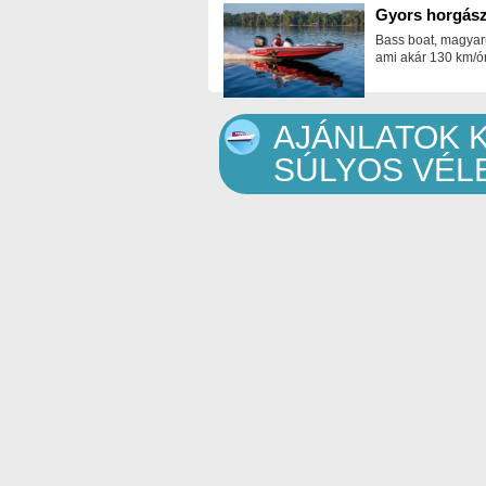
Gyors horgász
Bass boat, magyar
ami akár 130 km/ór
AJÁNLATOK 
SÚLYOS VÉL