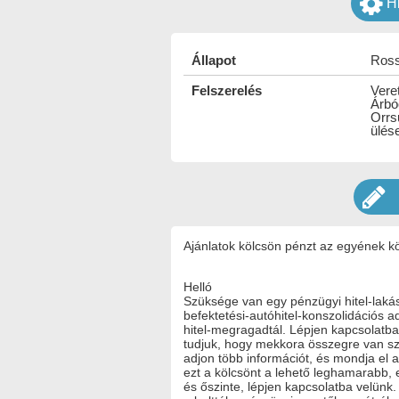
H
Állapot
Ross
Felszerelés
Veret
Árbó
Orrs
ülés
Ajánlatok kölcsön pénzt az egyének k
Helló
Szüksége van egy pénzügyi hitel-lakás
befektetési-autóhitel-konszolidációs 
hitel-megragadtál. Lépjen kapcsolatb
tudjuk, hogy mekkora összegre van sz
adjon több információt, és mondja el 
ezt a kölcsönt a lehető leghamarabb, 
és őszinte, lépjen kapcsolatba velünk