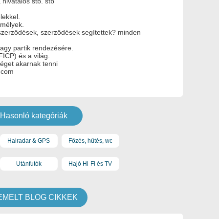
 hivatalos stb. stb
lekkel.
emélyek.
 szerződések, szerződések segítettek? minden
agy partik rendezésére.
ICP) és a világ.
séget akarnak tenni
.com
Hasonló kategóriák
Halradar & GPS
Főzés, hűtés, wc
Utánfutók
Hajó Hi-Fi és TV
EMELT BLOG CIKKEK