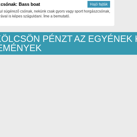
csónak: Bass boat
Hajó fajták
ul sügérező csónak, nekünk csak gyors vagy sport horgászcsónak,
ával is képes száguldani. Íme a bemutató.
KÖLCSÖN PÉNZT AZ EGYÉNEK 
EMÉNYEK