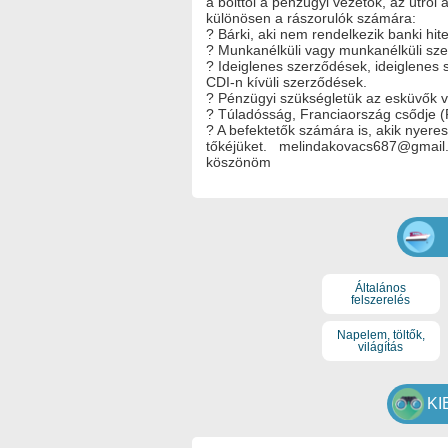
a bolttól a pénzügyi vezetők, az útról a
különösen a rászorulók számára:
? Bárki, aki nem rendelkezik banki hite
? Munkanélküli vagy munkanélküli sz
? Ideiglenes szerződések, ideiglenes
CDI-n kívüli szerződések.
? Pénzügyi szükségletük az esküvők v
? Túladósság, Franciaország csődje (F
? A befektetők számára is, akik nyere
tőkéjüket.
melindakovacs687@gmail
köszönöm
Általános
felszerelés
Napelem, töltők,
világítás
KI