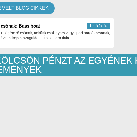
EMELT BLOG CIKKEK
csónak: Bass boat
Hajó fajták
ul sügérező csónak, nekünk csak gyors vagy sport horgászcsónak,
ával is képes száguldani. Íme a bemutató.
KÖLCSÖN PÉNZT AZ EGYÉNEK 
EMÉNYEK