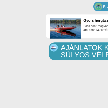
KI
Gyors horgász
Bass boat, magyar
ami akár 130 km/ór
AJÁNLATOK 
SÚLYOS VÉL