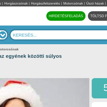
s
Horgászcsónak
Horgászfelszerelés
Motorcsónak
Úszó házak
HIRDETÉSFELADÁS
TÖLTSD 
motorcsónak
az egyének közötti súlyos