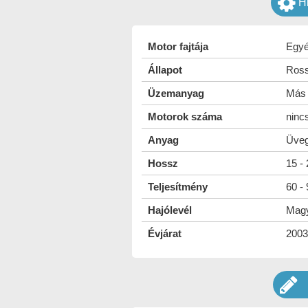
H
Motor fajtája
Egy
Állapot
Ross
Üzemanyag
Más
Motorok száma
ninc
Anyag
Üveg
Hossz
15 -
Teljesítmény
60 -
Hajólevél
Mag
Évjárat
2003