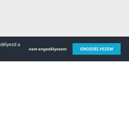
edélyezd a
nem engedélyezem
ENGEDÉLYEZEM
HELY REGISZTRÁLÁSA
 sétahajó
Kemping & tábor