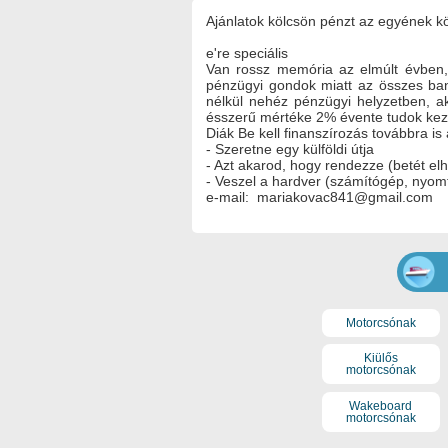
Ajánlatok kölcsön pénzt az egyének kö
e're speciális
Van rossz memória az elmúlt évben, 
pénzügyi gondok miatt az összes ban
nélkül nehéz pénzügyi helyzetben, a
ésszerű mértéke 2% évente tudok kez
Diák Be kell finanszírozás továbbra is
- Szeretne egy külföldi útja
- Azt akarod, hogy rendezze (betét el
- Veszel a hardver (számítógép, nyom
e-mail: mariakovac841@gmail.com
Motorcsónak
Kiülős
motorcsónak
Wakeboard
motorcsónak