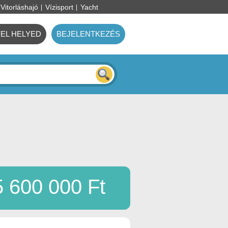
Vitorláshajó
Vízisport
Yacht
FEL HELYED
BEJELENTKEZÉS
5 600 000 Ft