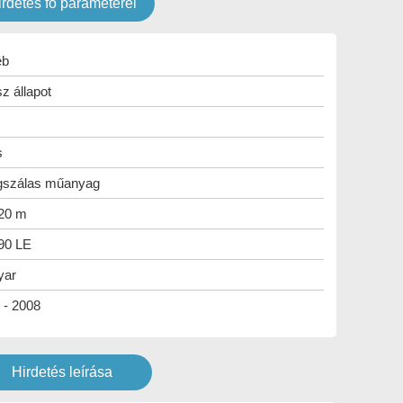
irdetés fő paraméterei
éb
z állapot
s
szálas műanyag
 20 m
 90 LE
yar
 - 2008
Hirdetés leírása