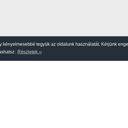
 kényelmesebbé tegyük az oldalunk használatát. Kérjünk eng
vashatsz:
Részletek ››
K
SZERZŐDÉSI FELTÉTELEK
APRÓHIRDETÉS FELADÁSA
am
Étel-ital
Szállás
Strandok, tavak
Hajószerviz, kereskedő
Kölcsönző,
Adatvédelem
Impresszum
A hahohajo.hu kiadója a GlobalPlaza Kft.
A hahohajo.hu online bankkártyás fizetési partnere az
Escalion
.