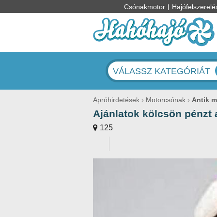
Csónakmotor
Hajófelszerelé
VÁLASSZ KATEGÓRIÁT
Apróhirdetések
Motorcsónak
Antik 
Ajánlatok kölcsön pénzt 
125