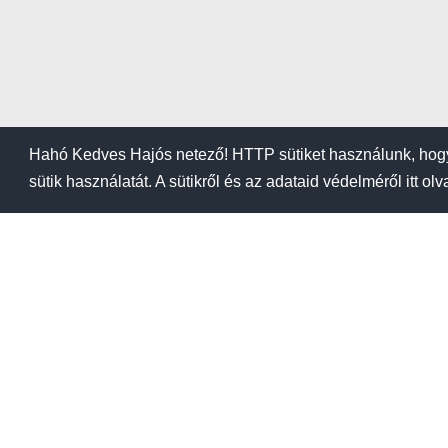
Hahó Kedves Hajós netező! HTTP sütiket használunk, hogy
sütik használatát. A sütikről és az adataid védelméről itt ol
BLOG
KIEMELÉSI ÁRA
Kikötők
Üzletek
Tanfoly