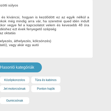
zötti súlyos
és kíváncsi, hogyan is kezdődött ez az egyik nélkül a
kok még mindig arra vár, ha szeretné qued idén indult
kkor vegye fel a kapcsolatot velem és kevesebb 48 óra
déshez ezt évek fenyegető szépség
 az oktatás
helyezés, áthelyezés, kölcsönzés)
tató), vagy akár egy autó
Hasonló kategóriák
Középkonzolos
Túra és kabinos
Jet motorcsónak
Ponton hajók
Gumicsónak