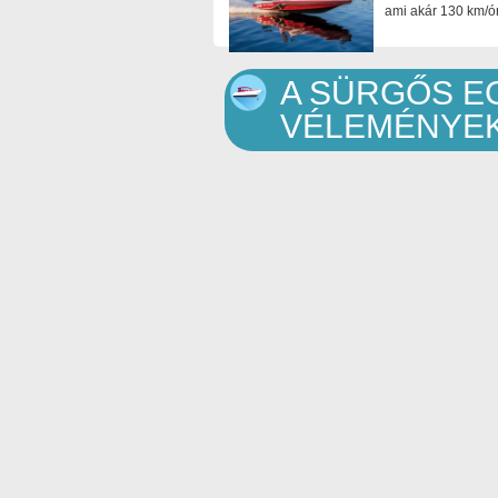
ami akár 130 km/ór
A SÜRGŐS E
VÉLEMÉNYE