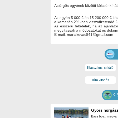
A sürgős egyének közötti kölcsönkíná
Az egyén 5 000 € és 15 200 000 € köz
a kamatláb 2% -ban visszafizetendő 2
Az ésszerű feltételek, ha az ajánla
megvitassák a módozatokat és doku
E-mail: mariakovac841@gmail.com
Klasszikus, cirkáló
Túra vitorlás
KI
Gyors horgász
Bass boat, magyar