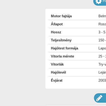
H
Motor fajtája
Belm
Állapot
Ross
Hossz
3 - 
Teljesítmény
150 
Hajótest formája
Lapo
Vitorla mérete
25 -
Vitorlák
Try-v
Hajólevél
Lejár
Évjárat
2003