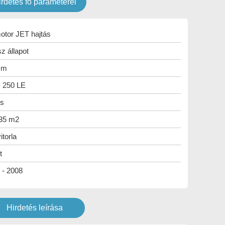
irdetés fő paraméterei
otor JET hajtás
z állapot
5 m
- 250 LE
s
 35 m2
itorla
t
 - 2008
Hirdetés leírása