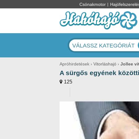
Csónakmotor
Hajófelszerelé
VÁLASSZ KATEGÓRIÁT
Apróhirdetések
Vitorláshajó
Jollee vi
A sürgős egyének közötti
125