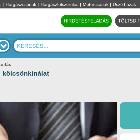
s
Horgászcsónak
Horgászfelszerelés
Motorcsónak
Úszó házak
HIRDETÉSFELADÁS
TÖLTSD 
torlás
 kölcsönkínálat