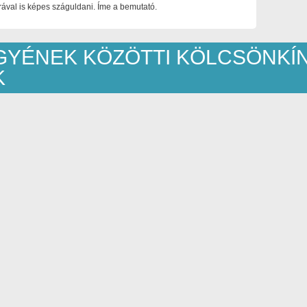
ával is képes száguldani. Íme a bemutató.
GYÉNEK KÖZÖTTI KÖLCSÖNKÍ
K