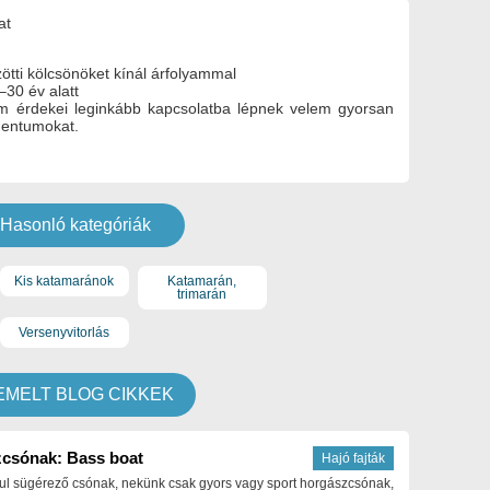
lat
ötti kölcsönöket kínál árfolyammal
–30 év alatt
tom érdekei leginkább kapcsolatba lépnek velem gyorsan
mentumokat.
Hasonló kategóriák
Kis katamaránok
Katamarán,
trimarán
Versenyvitorlás
EMELT BLOG CIKKEK
csónak: Bass boat
Hajó fajták
ul sügérező csónak, nekünk csak gyors vagy sport horgászcsónak,