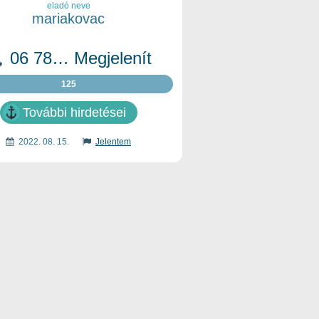
eladó neve
mariakovac
06 78… Megjelenít
125
További hirdetései
2022. 08. 15.
Jelentem