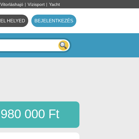
Vitorláshajó
Vízisport
Yacht
FEL HELYED
BEJELENTKEZÉS
980 000 Ft