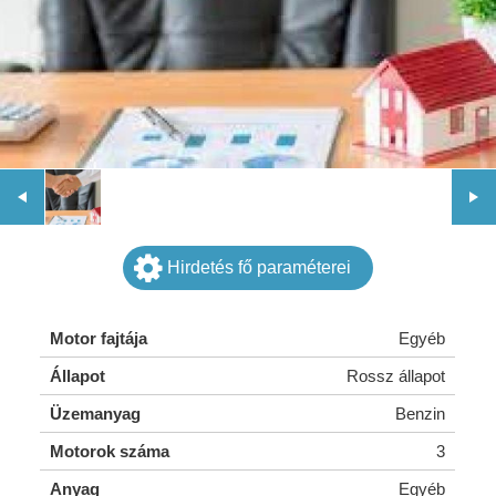
Hirdetés fő paraméterei
Motor fajtája
Egyéb
Állapot
Rossz állapot
Üzemanyag
Benzin
Motorok száma
3
Anyag
Egyéb