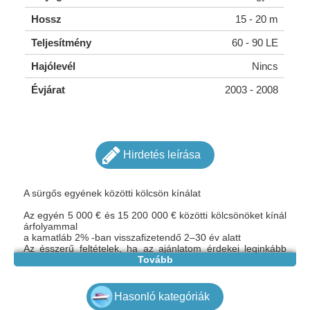
Hossz
15 - 20 m
Teljesítmény
60 - 90 LE
Hajólevél
Nincs
Évjárat
2003 - 2008
Hirdetés leírása
A sürgős egyének közötti kölcsön kínálat
Az egyén 5 000 € és 15 200 000 € közötti kölcsönöket kínál
árfolyammal
a kamatláb 2% -ban visszafizetendő 2–30 év alatt
Az ésszerű feltételek, ha az ajánlatom érdekei leginkább
kapcsolatba lépnek velem gyorsan megvitassák a
Tovább
módozatokat és dokumentumokat.
E-mail:
melindakovacs687@gmail.com
Hasonló kategóriák