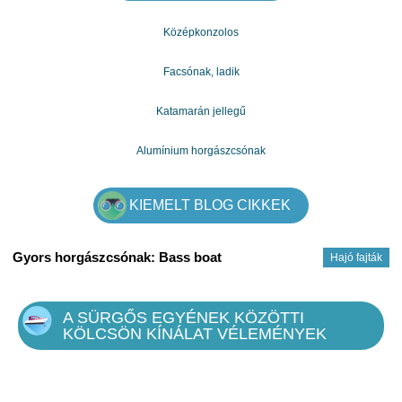
Középkonzolos
Facsónak, ladik
Katamarán jellegű
Alumínium horgászcsónak
KIEMELT BLOG CIKKEK
Gyors horgászcsónak: Bass boat
Hajó fajták
A SÜRGŐS EGYÉNEK KÖZÖTTI
KÖLCSÖN KÍNÁLAT VÉLEMÉNYEK