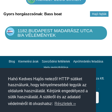
Gyors horgászcsónak: Bass boat
Hajó fajták
1182.BUDAPEST MADARÁSZ UTCA
8/A VÉLEMÉNYEK
Blog
Kiemelési árak
Szerződési feltételek
Apróhirdetés feladása
Hely regisztrálása
Adatvédelem
Impresszum
A hahohajo.hu kiadója a GlobalPlaza Kft.
Hahó Kedves Hajós netező! HTTP sütiket
használunk, hogy kényelmesebbé tegyük az
A hahohajo.hu online bankkártyás fizetési partnere az
Escalion
.
oldalunk használatát. Kérjünk engedélyezd a
sütik használatát. A sütikről és az adataid
védelméről itt olvashatsz:
Részletek ››