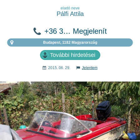
eladó neve
Pálfi Attila
+36 3… Megjelenít
Budapest, 1182 Magyarország
További hirdetései
2015. 06. 29.
Jelentem