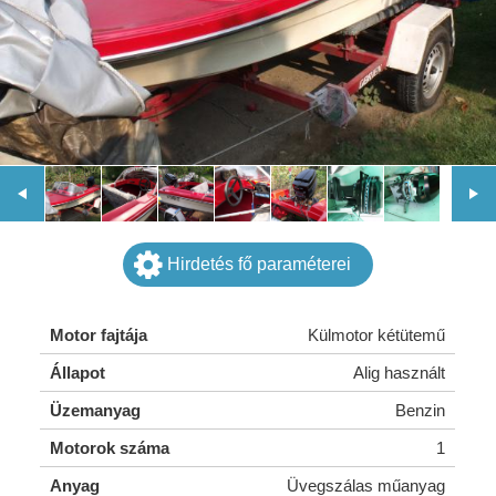
Hirdetés fő paraméterei
Motor fajtája
Külmotor kétütemű
Állapot
Alig használt
Üzemanyag
Benzin
Motorok száma
1
Anyag
Üvegszálas műanyag