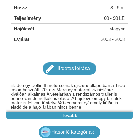
Hossz
3 - 5 m
Teljesítmény
60 - 90 LE
Hajólevél
Magyar
Évjárat
2003 - 2008
Hirdetés leírása
Eladó egy Delfin II motorcsónak újszerű állapotban a Tisza-
tavon használt. 70Le-s Mercury motorral,vizisielésre
kiválóan alkalmas.A vételárban a rendszámos trailer is
benne van,de nélküle is eladó. A hajólevélen egy tartalék
motor is fel van tüntetve/40-es mercury/ amely külön is
eladó,de a hajó árában nincs benne.
Tovább
Hasonló kategóriák