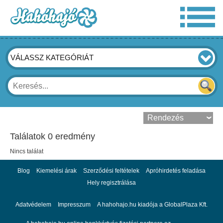
VÁLASSZ KATEGÓRIÁT
Találatok 0 eredmény
Nincs találat
Blog
Kiemelési árak
Szerződési feltételek
Apróhirdetés feladása
Hely regisztrálása
Adatvédelem
Impresszum
A hahohajo.hu kiadója a GlobalPlaza Kft.