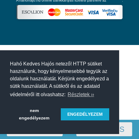
A hahohajo.hu online bankkártyás fizetési partnere az
Escalion
.
Hahó Kedves Hajós netező! HTTP sütiket
használunk, hogy kényelmesebbé tegyük az
oldalunk használatát. Kérjünk engedélyezd a
sütik használatát. A sütikről és az adataid
védelméről itt olvashatsz:
Részletek ››
nem
ENGEDÉLYEZEM
engedélyezem
RÉGIÓ
SZŰRÉS