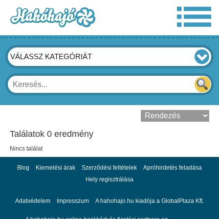
VÁLASSZ KATEGÓRIÁT
Találatok 0 eredmény
Nincs találat
Blog
Kiemelési árak
Szerződési feltételek
Apróhirdetés feladása
Hely regisztrálása
Adatvédelem
Impresszum
A hahohajo.hu kiadója a GlobalPlaza Kft.